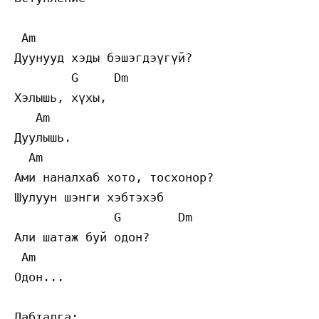
 Am

Дуунууд хэды бэшэгдэүгүй? 

        G     Dm

Хэлышь, хүхы, 

   Am

Дуулышь. 

  Am

Ами наналхаб хото, тосхонор? 

Шулуун шэнги хэбтэхэб 

              G        Dm

Али шатаж буй одон? 

 Am

Одон... 

Дабталга: 
