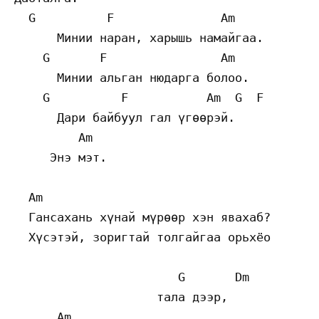
  G          F               Am 

      Минии наран, харышь намайгаа. 

    G       F                Am 

      Минии альган нюдарга болоо. 

    G          F           Am  G  F 

      Дари байбуул гал үгөөрэй. 

         Am 

     Энэ мэт. 

  Am 

  Гансахань хүнай мүрөөр хэн явахаб? 

  Хүсэтэй, зоригтай толгайгаа орьхёо 

                       G       Dm 

                    тала дээр, 

      Am 
