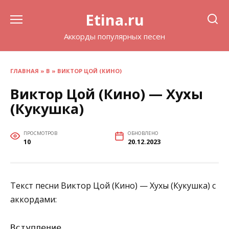
Перейти
Etina.ru
к
содержанию
Аккорды популярных песен
ГЛАВНАЯ
»
В
»
ВИКТОР ЦОЙ (КИНО)
Виктор Цой (Кино) — Хухы
(Кукушка)
ПРОСМОТРОВ
ОБНОВЛЕНО
10
20.12.2023
Текст песни Виктор Цой (Кино) — Хухы (Кукушка) с
аккордами:
Вступление
