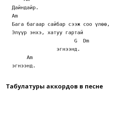
  Дайндайр. 

  Am 

  Бага багаар сайбар сээж соо үлөө, 

  Элүүр энхэ, хатуу гартай  

                       G  Dm 

                 эгнээнд. 

       Am 

Табулатуры аккордов в песне