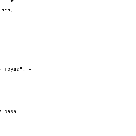
  F#

а-а,

 труда", -

 раза
