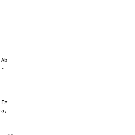
Ab

-

F#

а,
