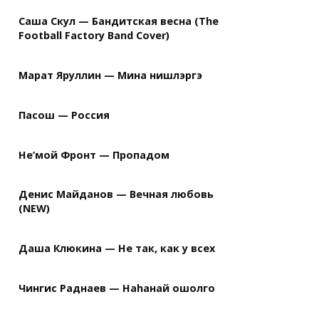
Саша Скул — Бандитская весна (The
Football Factory Band Cover)
Марат Яруллин — Мина нишлэргэ
Пасош — Россия
Не’мой Фронт — Пропадом
Денис Майданов — Вечная любовь
(NEW)
Даша Клюкина — Не так, как у всех
Чингис Раднаев — Наhанай ошолго