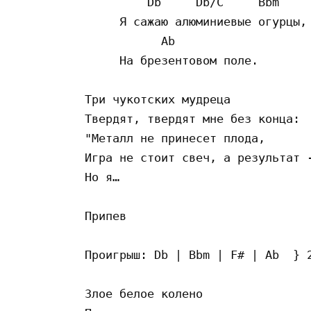
         Db     Db/C     Bbm     
     Я сажаю алюминиевые огурцы, 
           Ab

     На брезентовом поле.

Три чукотских мудреца

Твердят, твердят мне без конца:

"Металл не принесет плода,

Игра не стоит свеч, а результат -
Но я…

Припев

Проигрыш: Db | Bbm | F# | Ab  } 2
Злое белое колено
