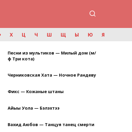
Ф
Х
Ц
Ч
Ш
Щ
Ы
Ю
Я
Песни из мультиков — Милый дом (м/
ф Три кота)
Черниковская Хата — Ночное Рандеву
Фикс — Кожаные штаны
Айыы Уола — Бэлэхтээ
Вахид Аюбов — Танцуя танец смерти