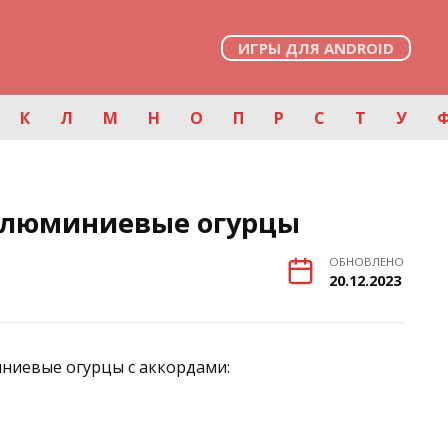
ИГРЫ ДЛЯ ANDROID
К
Л
М
Н
О
П
Р
С
Т
У
 Алюминиевые огурцы
ОБНОВЛЕНО
20.12.2023
иниевые огурцы с аккордами: