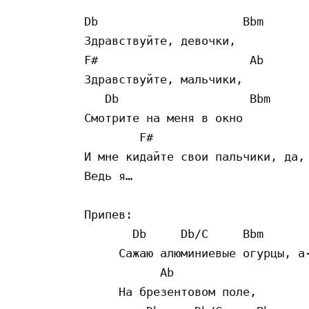
Db                     Bbm

Здравствуйте, девочки,

F#                      Ab

Здравствуйте, мальчики,

   Db                   Bbm

Смотрите на меня в окно

        F#                       
И мне кидайте свои пальчики, да, 
Ведь я…

Припев:

       Db     Db/C     Bbm       
     Сажаю алюминиевые огурцы, а-
           Ab

     На брезентовом поле,
