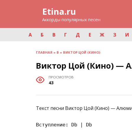
Перейти
Etina.ru
к
содержанию
Аккорды популярных песен
А
Б
В
Г
Д
Е
Ж
З
И
ГЛАВНАЯ
»
В
»
ВИКТОР ЦОЙ (КИНО)
Виктор Цой (Кино) —
ПРОСМОТРОВ
43
Текст песни Виктор Цой (Кино) — Алюм
Вступление: Db | Db
