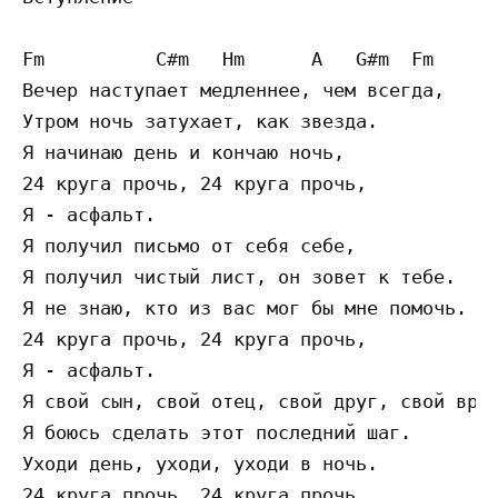
Fm          C#m   Hm      A   G#m  Fm

Вечер наступает медленнее, чем всегда,

Утром ночь затухает, как звезда.

Я начинаю день и кончаю ночь,

24 круга прочь, 24 круга прочь,

Я - асфальт.

Я получил письмо от себя себе,

Я получил чистый лист, он зовет к тебе.

Я не знаю, кто из вас мог бы мне помочь.

24 круга прочь, 24 круга прочь,

Я - асфальт.

Я свой сын, свой отец, свой друг, свой враг
Я боюсь сделать этот последний шаг.

Уходи день, уходи, уходи в ночь.

24 круга прочь, 24 круга прочь,
