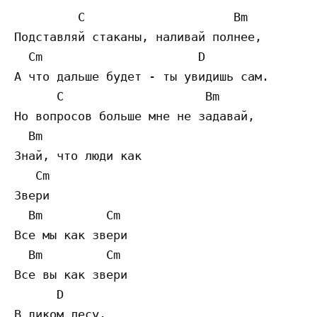
         C                     Bm

Подставляй стаканы, наливай полнее,

  Cm                      D

А что дальше будет - ты увидишь сам.

      C                    Bm

Но вопросов больше мне не задавай,

  Bm

Знай, что люди как

   Cm

Звери

  Bm         Cm

Все мы как звери

  Bm         Cm

Все вы как звери

      D

В диком лесу.
