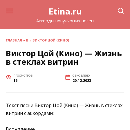
Перейти
Etina.ru
к
содержанию
Аккорды популярных песен
ГЛАВНАЯ
»
В
»
ВИКТОР ЦОЙ (КИНО)
Виктор Цой (Кино) — Жизнь
в стеклах витрин
ПРОСМОТРОВ
ОБНОВЛЕНО
15
20.12.2023
Текст песни Виктор Цой (Кино) — Жизнь в стеклах
витрин с аккордами:
Вступление
