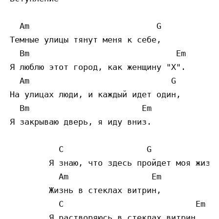
  Am                          G

Темные улицы тянут меня к себе, 

  Bm                              Em

Я люблю этот город, как женщину "Х". 

  Am                             G

На улицах люди, и каждый идет один, 

  Bm                       Em

Я закрываю дверь, я иду вниз. 

          C                 G

        Я знаю, что здесь пройдет моя жизнь
          Am                 Em

        Жизнь в стеклах витрин, 

          C                           Em

        Я растворяюсь в стеклах витрин, 
