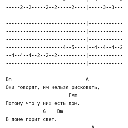
-----2--2-----2--2-----2----|-----3--3-----
----------------------------|--------------
----------------------------|--------------
----------------------------|--------------
--------------------4--5----|--4--4--4--2--
--4--4--4--2--2--2----------|--------------
----------------------------|--------------
Bm                          A

Они говорят, им нельзя рисковать,

                      F#m

Потому что у них есть дом.

             G    Bm

В доме горит свет.

                              A
