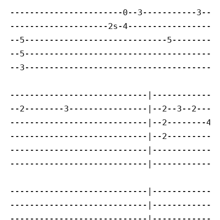
-----------------------0--3-----------3----
--------------------2s-4-------------------
--5-----------------------------5----------
--5----------------------------------------
--3----------------------------------------
----------------------------|--------------
--2--------3----------------|--2--3--2-----
----------------------------|--2--------4--
----------------------------|--2-----------
----------------------------|--------------
----------------------------|--------------
----------------------------|--------------
----------------------------|--------------
----------------------------|--------------