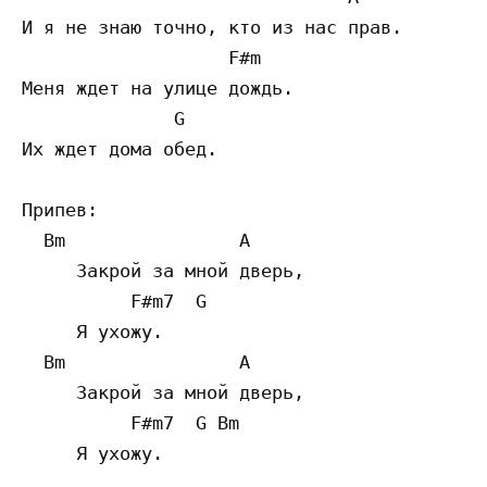
И я не знаю точно, кто из нас прав.

                   F#m

Меня ждет на улице дождь.

              G

Их ждет дома обед.

Припев:

  Bm                A

     Закрой за мной дверь,

          F#m7  G

     Я ухожу.

  Bm                A

     Закрой за мной дверь,

          F#m7  G Bm

     Я ухожу.
