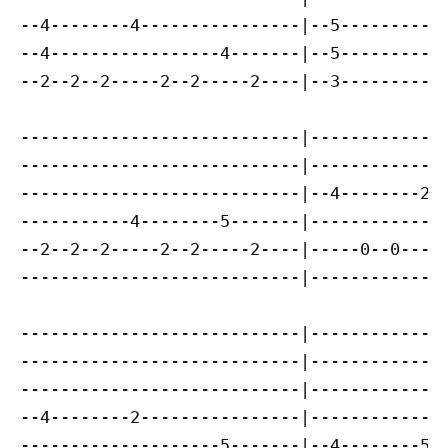
--4--------4----------------|--5-----------
--4-----------------4-------|--5-----------
--2--2--2-----2--2-----2----|--3-----------
----------------------------|--------------
----------------------------|--------------
----------------------------|--4--------2--
-----------4--------5-------|--------------
--2--2--2-----2--2-----2----|-----0--0-----
----------------------------|--------------
----------------------------|--------------
----------------------------|--------------
----------------------------|--------------
--4--------2----------------|--------------
--------------------5-------|--4--------5--