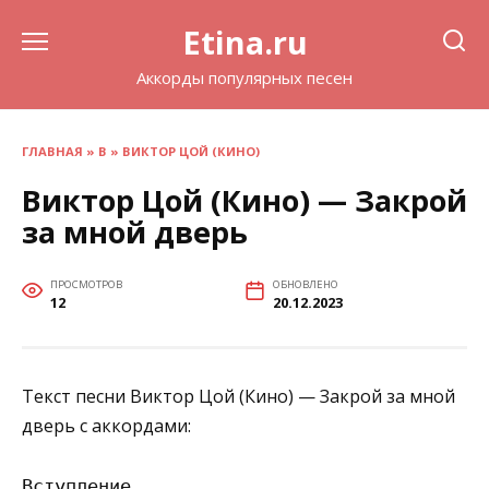
Перейти
Etina.ru
к
содержанию
Аккорды популярных песен
ГЛАВНАЯ
»
В
»
ВИКТОР ЦОЙ (КИНО)
Виктор Цой (Кино) — Закрой
за мной дверь
ПРОСМОТРОВ
ОБНОВЛЕНО
12
20.12.2023
Текст песни Виктор Цой (Кино) — Закрой за мной
дверь с аккордами:
Вступление
