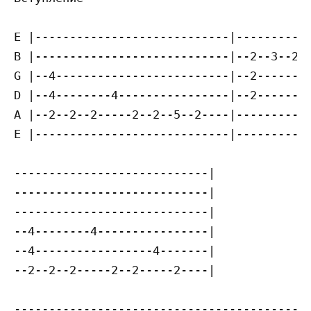
E |----------------------------|-----------
B |----------------------------|--2--3--2--
G |--4-------------------------|--2--------
D |--4--------4----------------|--2--------
A |--2--2--2-----2--2--5--2----|-----------
E |----------------------------|-----------
----------------------------|

----------------------------|

----------------------------|

--4--------4----------------|

--4-----------------4-------|

--2--2--2-----2--2-----2----|

-------------------------------------------