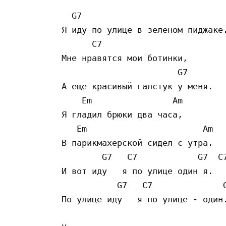
  G7 

Я иду по улице в зеленом пиджаке.
      C7 

Мне нравятся мои ботинки,

                       G7 

А еще красивый галстук у меня.

    Em                Am 

Я гладил брюки два часа,

   Em                       Am 

В парикмахерской сидел с утра.

        G7   C7            G7  C7
И вот иду   я по улице один я.

           G7   C7              G
По улице иду   я по улице - один.