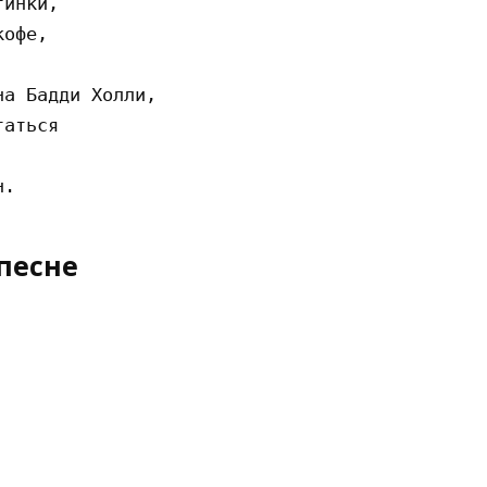
инки,

офе,

а Бадди Холли,

аться

песне