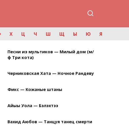
Ф
Х
Ц
Ч
Ш
Щ
Ы
Ю
Я
Песни из мультиков — Милый дом (м/
ф Три кота)
Черниковская Хата — Ночное Рандеву
Фикс — Кожаные штаны
Айыы Уола — Бэлэхтээ
Вахид Аюбов — Танцуя танец смерти