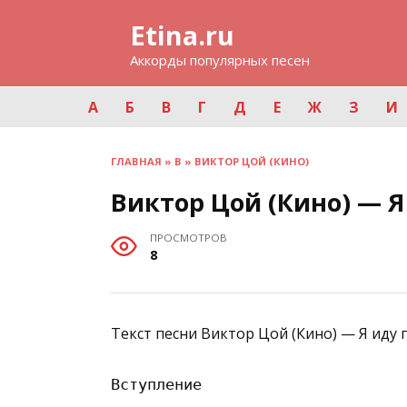
Перейти
Etina.ru
к
содержанию
Аккорды популярных песен
А
Б
В
Г
Д
Е
Ж
З
И
ГЛАВНАЯ
»
В
»
ВИКТОР ЦОЙ (КИНО)
Виктор Цой (Кино) — Я
ПРОСМОТРОВ
8
Текст песни Виктор Цой (Кино) — Я иду 
Вступление
