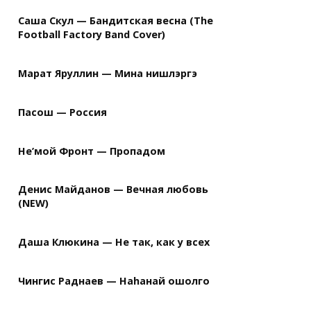
Саша Скул — Бандитская весна (The
Football Factory Band Cover)
Марат Яруллин — Мина нишлэргэ
Пасош — Россия
Не’мой Фронт — Пропадом
Денис Майданов — Вечная любовь
(NEW)
Даша Клюкина — Не так, как у всех
Чингис Раднаев — Наhанай ошолго