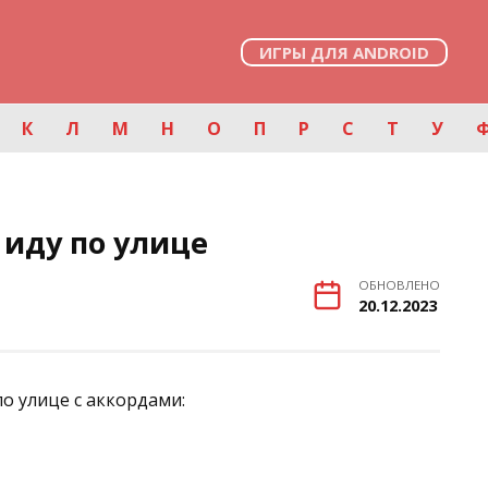
ИГРЫ ДЛЯ ANDROID
К
Л
М
Н
О
П
Р
С
Т
У
 иду по улице
ОБНОВЛЕНО
20.12.2023
по улице с аккордами: