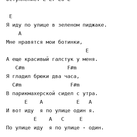
 E

Я иду по улице в зеленом пиджаке.

    A

Мне нравятся мои ботинки,

                          E

А еще красивый галстук у меня.

   C#m              F#m

Я гладил брюки два часа,

  C#m                F#m

В парикмахерской сидел с утра.

      E    A           E   A

И вот иду  я по улице один я.

         E    A   C     E

По улице иду  я по улице - один.
