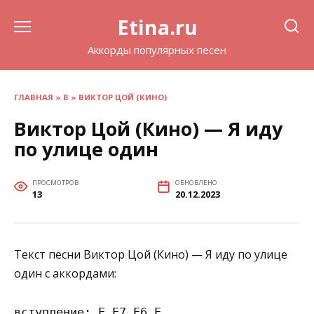
Перейти
Etina.ru
к
содержанию
Аккорды популярных песен
ГЛАВНАЯ
»
В
»
ВИКТОР ЦОЙ (КИНО)
Виктор Цой (Кино) — Я иду
по улице один
ПРОСМОТРОВ
ОБНОВЛЕНО
13
20.12.2023
Текст песни Виктор Цой (Кино) — Я иду по улице
один с аккордами:
вступление: E E7 E6 E
