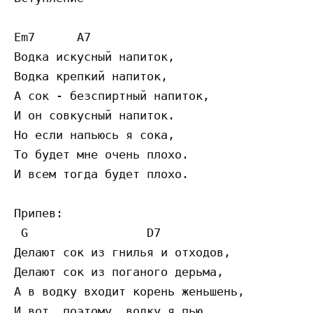
Em7      A7

Водка искусный напиток,

Водка крепкий напиток,

А сок - безспиртный напиток, 

И он совкусный напиток.

Но если напьюсь я сока, 

То будет мне очень плохо.

И всем тогда будет плохо.

Припев:

 G                 D7

Делают сок из гнилья и отходов,

Делают сок из поганого дерьма,

А в водку входит корень женьшень,

И вот, поэтому, водку я пью.
