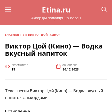
Перейти
Etina.ru
к
содержанию
Аккорды популярных песен
ГЛАВНАЯ
»
В
»
ВИКТОР ЦОЙ (КИНО)
Виктор Цой (Кино) — Водка
вкусный напиток
ПРОСМОТРОВ
ОБНОВЛЕНО
18
20.12.2023
Текст песни Виктор Цой (Кино) — Водка вкусный
напиток с аккордами:
Вступление
