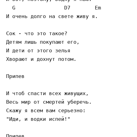
  G                D7        Em

И очень долго на свете живу я.

Сок - что это такое?

Детям лишь покупают его,

И дети от этого зелья

Хворают и дохнут потом.

Припев

И чтоб спасти всех живущих,

Весь мир от смертей уберечь.

Скажу я всем вам серьезно:

"Иди, и водки испей!"

Припев
