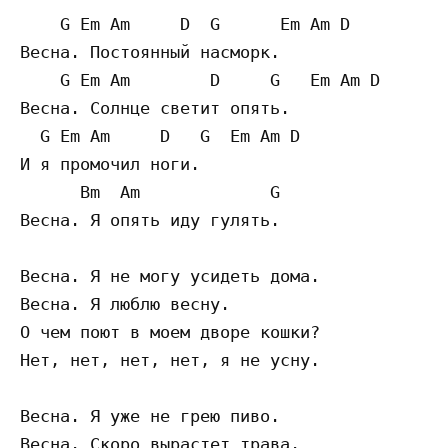
    G Em Am     D  G      Em Am D

Весна. Постоянный насморк.

    G Em Am        D     G   Em Am D

Весна. Солнце светит опять.

  G Em Am     D   G  Em Am D

И я промочил ноги.

      Bm  Am             G

Весна. Я опять иду гулять.

Весна. Я не могу усидеть дома.

Весна. Я люблю весну.

О чем поют в моем дворе кошки?

Нет, нет, нет, нет, я не усну.

Весна. Я уже не грею пиво.

Весна. Скоро вырастет трава.
