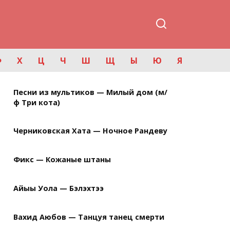
Ф
Х
Ц
Ч
Ш
Щ
Ы
Ю
Я
Песни из мультиков — Милый дом (м/
ф Три кота)
Черниковская Хата — Ночное Рандеву
Фикс — Кожаные штаны
Айыы Уола — Бэлэхтээ
Вахид Аюбов — Танцуя танец смерти