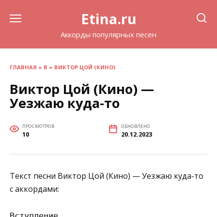
Перейти
Etina.ru
к
содержанию
Аккорды популярных песен
ГЛАВНАЯ
»
В
»
ВИКТОР ЦОЙ (КИНО)
Виктор Цой (Кино) —
Уезжаю куда-то
ПРОСМОТРОВ
ОБНОВЛЕНО
10
20.12.2023
Текст песни Виктор Цой (Кино) — Уезжаю куда-то
с аккордами:
Вступление
