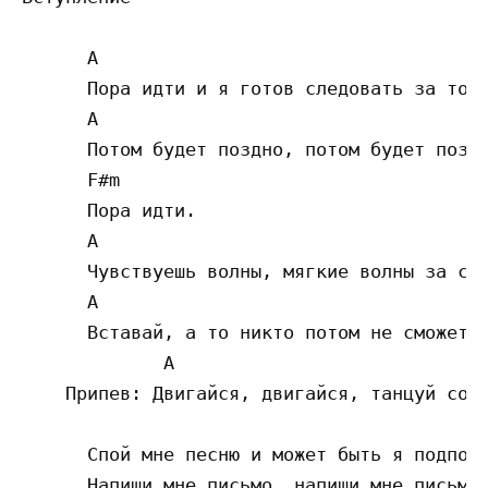
      A                                    
      Пора идти и я готов следовать за тобо
      A                                    
      Потом будет поздно, потом будет поздн
      F#m

      Пора идти. 

      A                                    
      Чувствуешь волны, мягкие волны за спи
      A                                    
      Вставай, а то никто потом не сможет т
             A                             
    Припев: Двигайся, двигайся, танцуй со м
      Спой мне песню и может быть я подпою 
      Напиши мне письмо, напиши мне письмо,