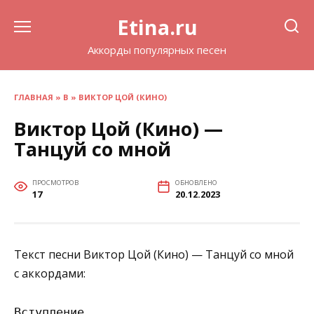
Перейти
Etina.ru
к
содержанию
Аккорды популярных песен
ГЛАВНАЯ
»
В
»
ВИКТОР ЦОЙ (КИНО)
Виктор Цой (Кино) —
Танцуй со мной
ПРОСМОТРОВ
ОБНОВЛЕНО
17
20.12.2023
Текст песни Виктор Цой (Кино) — Танцуй со мной
с аккордами:
Вступление
