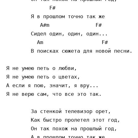
              F#

        Я в прошлом точно так же

           A#m               F#

        Сидел один, один, один...

          Am                   F#

        В поисках сюжета для новой песни.

Я не умею петь о любви,

Я не умею петь о цветах,

А если я пою, значит, я вру...

Я не верю сам, что все это так.

        За стенкой телевизор орет,

        Как быстро пролетел этот год,

        Он так похож на прошлый год,

        А в прошлом точно так же
