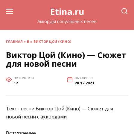
Перейти
Etina.ru
к
содержанию
Аккорды популярных песен
ГЛАВНАЯ
»
В
»
ВИКТОР ЦОЙ (КИНО)
Виктор Цой (Кино) — Сюжет
для новой песни
ПРОСМОТРОВ
ОБНОВЛЕНО
12
20.12.2023
Текст песни Виктор Цой (Кино) — Сюжет для
новой песни с аккордами:
Вступление
