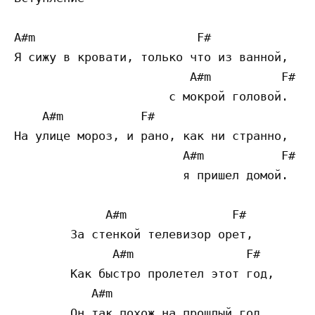
A#m                       F#

Я сижу в кровати, только что из ванной,

                         A#m          F#

                      с мокрой головой.

    A#m           F#

На улице мороз, и рано, как ни странно,

                        A#m           F#

                        я пришел домой.

             A#m               F#

        За стенкой телевизор орет,

              A#m                F#

        Как быстро пролетел этот год,

           A#m

        Он так похож на прошлый год,
