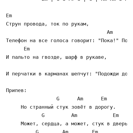
Em

Струн провода, ток по рукам,

                                  Am     Em
Телефон на все голоса говорит: "Пока!" Пора
      Em

И пальто на гвозде, шарф в рукаве,

                                           
И перчатки в карманах шепчут: "Подожди до у
Припев:

                 G      Am      Em

     Но странный стук зовёт в дорогу.

            G         Am            Em

     Может, сердца, а может, стук в дверь.

          G        Am        Em
