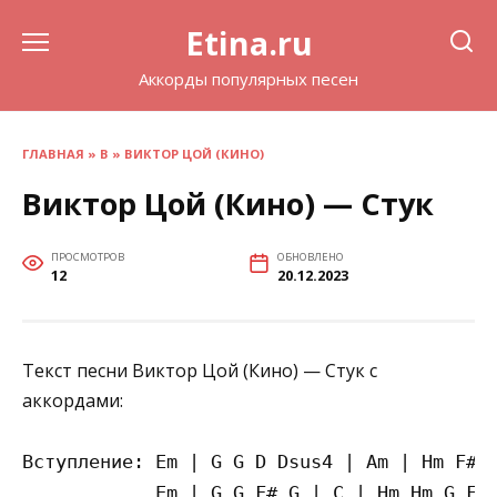
Перейти
Etina.ru
к
содержанию
Аккорды популярных песен
ГЛАВНАЯ
»
В
»
ВИКТОР ЦОЙ (КИНО)
Виктор Цой (Кино) — Стук
ПРОСМОТРОВ
ОБНОВЛЕНО
12
20.12.2023
Текст песни Виктор Цой (Кино) — Стук с
аккордами:
Вступление: Em | G G D Dsus4 | Am | Hm F#m 
            Em | G G F# G | C | Hm Hm G F# 