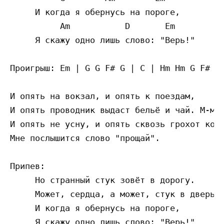
     И когда я обернусь на пороге,

          Am           D       Em

     Я скажу одно лишь слово: "Верь!"

Проигрыш: Em | G G F# G | C | Hm Hm G F#  }
И опять на вокзал, и опять к поездам,

И опять проводник выдаст бельё и чай. М-мм.
И опять не усну, и опять сквозь грохот колё
Мне послышится слово "прощай".

Припев:

     Но странный стук зовёт в дорогу.

     Может, сердца, а может, стук в дверь.

     И когда я обернусь на пороге,

     Я скажу одно лишь слово: "Верь!"
