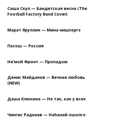
Саша Скул — Бандитская весна (The
Football Factory Band Cover)
Марат Яруллин — Мина нишлэргэ
Пасош — Россия
Не’мой Фронт — Пропадом
Денис Майданов — Вечная любовь
(NEW)
Даша Клюкина — Не так, как у всех
Чингис Раднаев — Наhанай ошолго