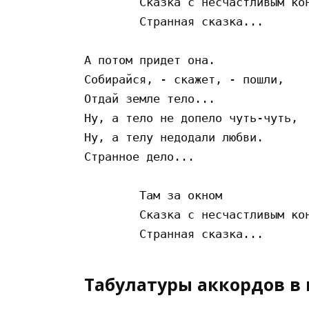
        Сказка с несчастливым кон
        Странная сказка...

А потом придет она.

Собирайся, - скажет, - пошли,

Отдай земле тело...

Ну, а тело не допело чуть-чуть,

Ну, а телу недодали любви.

Странное дело...

        Там за окном

        Сказка с несчастливым кон
Табулатуры аккордов в 