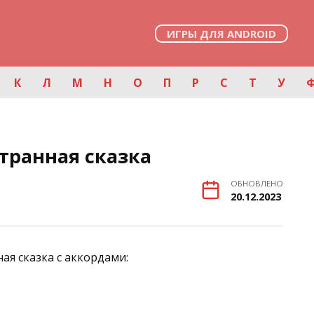
ИГРЫ ДЛЯ ANDROID
К
Л
М
Н
О
П
Р
С
Т
У
транная сказка
ОБНОВЛЕНО
20.12.2023
ая сказка с аккордами: