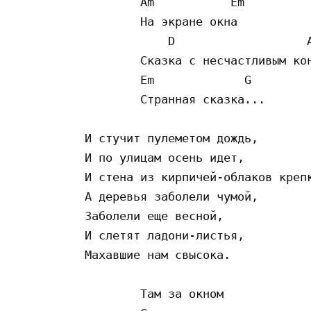
        Am           Em

        На экране окна

            D                   A
        Сказка с несчастливым кон
        Em             G

        Странная сказка...

И стучит пулеметом дождь,

И по улицам осень идет,

И стена из кирпичей-облаков крепк
А деревья заболели чумой,

Заболели еще весной,

И слетят ладони-листья,

Махавшие нам свысока.

        Там за окном
