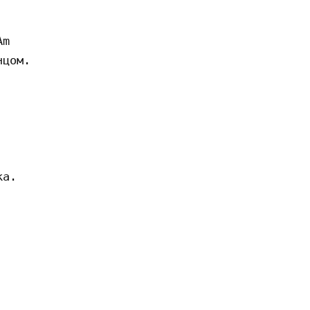
m

цом.

а.
