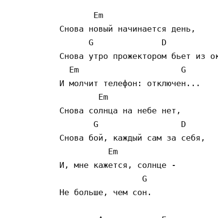
       Em

Снова новый начинается день,

      G              D

Снова утро прожектором бьет из ок
  Em                     G

И молчит телефон: отключен...

        Em

Снова солнца на небе нет,

       G                 D

Снова бой, каждый сам за себя,

          Em

И, мне кажется, солнце -

                 G

Не больше, чем сон.
