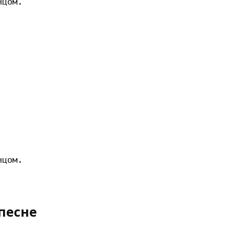
цом.

цом.

песне