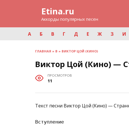
Перейти
Etina.ru
к
содержанию
Аккорды популярных песен
А
Б
В
Г
Д
Е
Ж
З
И
ГЛАВНАЯ
»
В
»
ВИКТОР ЦОЙ (КИНО)
Виктор Цой (Кино) — С
ПРОСМОТРОВ
11
Текст песни Виктор Цой (Кино) — Странн
Вступление
