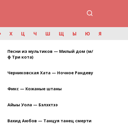
Ф
Х
Ц
Ч
Ш
Щ
Ы
Ю
Я
Песни из мультиков — Милый дом (м/
ф Три кота)
Черниковская Хата — Ночное Рандеву
Фикс — Кожаные штаны
Айыы Уола — Бэлэхтээ
Вахид Аюбов — Танцуя танец смерти