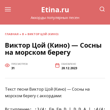
Перейти
Etina.ru
к
содержанию
Аккорды популярных песен
ГЛАВНАЯ
»
В
»
ВИКТОР ЦОЙ (КИНО)
Виктор Цой (Кино) — Сосны
на морском берегу
ПРОСМОТРОВ
ОБНОВЛЕНО
31
20.12.2023
Текст песни Виктор Цой (Кино) — Сосны на
морском берегу с аккордами:
Вступление: :3/4: Em Em D | D D A | :4/4: H