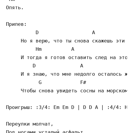
Опять.

Припев:

          D                  A

     Но я верю, что ты снова скажешь эти не
          Hm          A                    
     И тогда я готов оставить след на этом 
         D               A

     И я знаю, что мне недолго осталось жда
           G             F#                
     Чтобы снова увидеть сосны на морском б
Проигрыш: :3/4: Em Em D | D D A | :4/4: Hm 
Переулки молчат,

Под ногами усталый асфальт,
