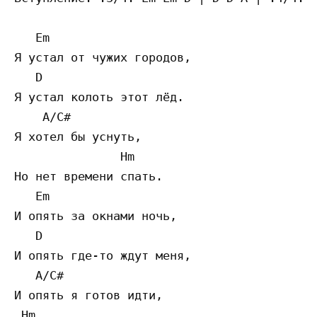
   Em

Я устал от чужих городов,

   D

Я устал колоть этот лёд.

    A/C#

Я хотел бы уснуть,

               Hm

Но нет времени спать.

   Em

И опять за окнами ночь,

   D

И опять где-то ждут меня,

   A/C#

И опять я готов идти,

 Hm
