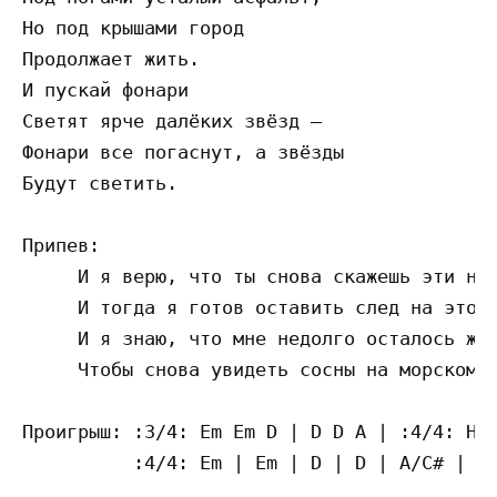
Но под крышами город

Продолжает жить.

И пускай фонари

Светят ярче далёких звёзд –

Фонари все погаснут, а звёзды

Будут светить.

Припев:

     И я верю, что ты снова скажешь эти нес
     И тогда я готов оставить след на этом 
     И я знаю, что мне недолго осталось жда
     Чтобы снова увидеть сосны на морском б
Проигрыш: :3/4: Em Em D | D D A | :4/4: Hm 
          :4/4: Em | Em | D | D | A/C# | A/