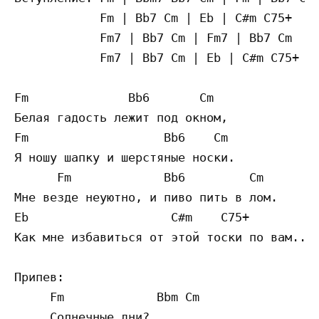
            Fm | Bb7 Cm | Eb | C#m C75+

            Fm7 | Bb7 Cm | Fm7 | Bb7 Cm

            Fm7 | Bb7 Cm | Eb | C#m C75+

Fm              Bb6       Cm

Белая гадость лежит под окном,

Fm                   Bb6    Cm

Я ношу шапку и шерстяные носки.

      Fm             Bb6         Cm

Мне везде неуютно, и пиво пить в лом.

Eb                    C#m    C75+

Как мне избавиться от этой тоски по вам...

Припев:

     Fm             Bbm Cm

     Солнечные дни?
