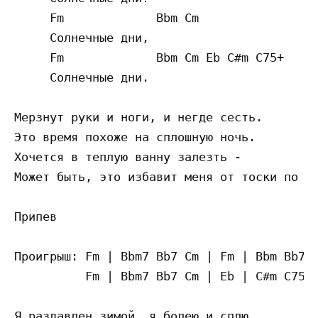
     Fm             Bbm Cm

     Солнечные дни,

     Fm             Bbm Cm Eb C#m C75+

     Солнечные дни.

Мерзнут руки и ноги, и негде сесть.

Это время похоже на сплошную ночь.

Хочется в теплую ванну залезть -

Может быть, это избавит меня от тоски по ва
Припев

Проигрыш: Fm | Bbm7 Bb7 Cm | Fm | Bbm Bb7 C
          Fm | Bbm7 Bb7 Cm | Eb | C#m C75+

Я раздавлен зимой, я болею и сплю,
