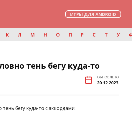
ИГРЫ ДЛЯ ANDROID
К
Л
М
Н
О
П
Р
С
Т
У
ловно тень бегу куда-то
ОБНОВЛЕНО
20.12.2023
 тень бегу куда-то с аккордами: