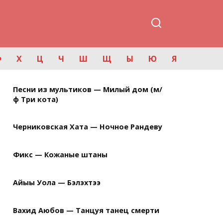
Ф
Х
Ц
Ч
Ш
Щ
Ы
Ю
Я
Песни из мультиков — Милый дом (м/
ф Три кота)
Черниковская Хата — Ночное Рандеву
Фикс — Кожаные штаны
Айыы Уола — Бэлэхтээ
Вахид Аюбов — Танцуя танец смерти