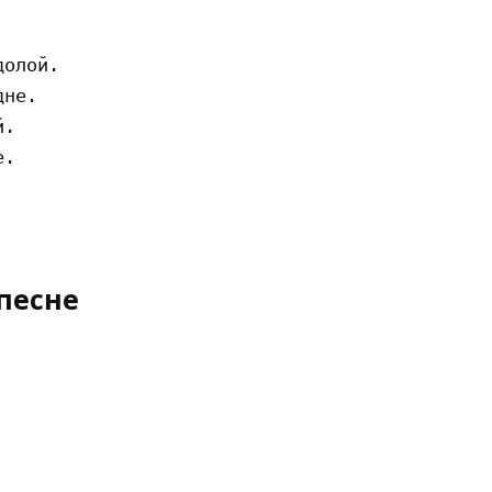
олой.

не.

.

.

песне