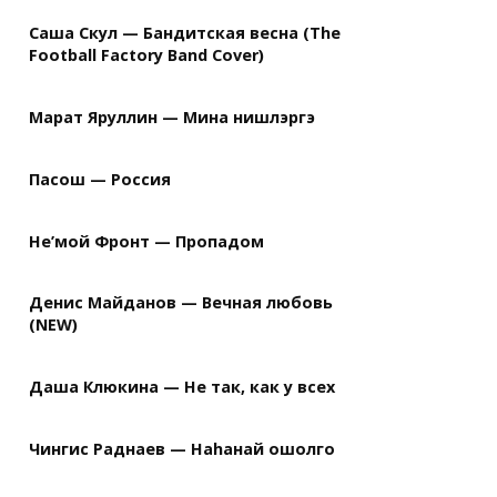
Саша Скул — Бандитская весна (The
Football Factory Band Cover)
Марат Яруллин — Мина нишлэргэ
Пасош — Россия
Не’мой Фронт — Пропадом
Денис Майданов — Вечная любовь
(NEW)
Даша Клюкина — Не так, как у всех
Чингис Раднаев — Наhанай ошолго