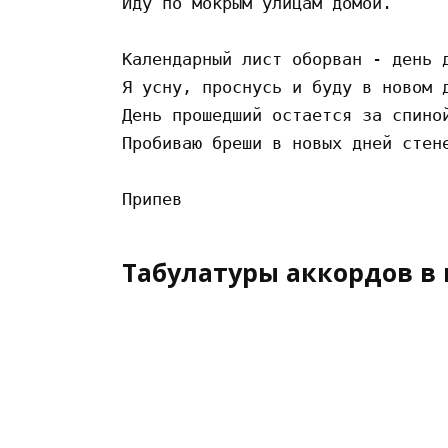
Иду по мокрым улицам домой.

Календарный лист оборван - день д
Я усну, проснусь и буду в новом д
День прошедший остается за спиной
Пробиваю бреши в новых дней стене
Табулатуры аккордов в 