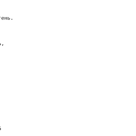
ень.

,


