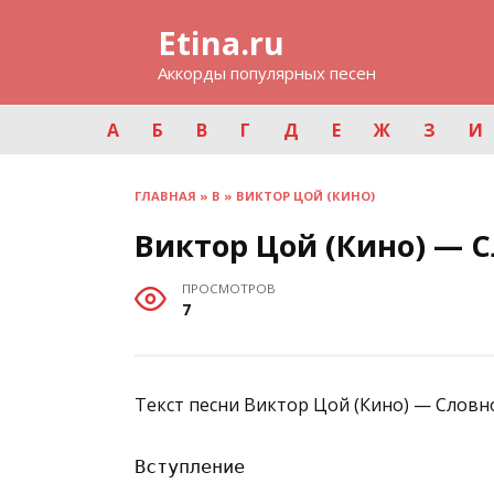
Перейти
Etina.ru
к
содержанию
Аккорды популярных песен
А
Б
В
Г
Д
Е
Ж
З
И
ГЛАВНАЯ
»
В
»
ВИКТОР ЦОЙ (КИНО)
Виктор Цой (Кино) — С
ПРОСМОТРОВ
7
Текст песни Виктор Цой (Кино) — Словно
Вступление
