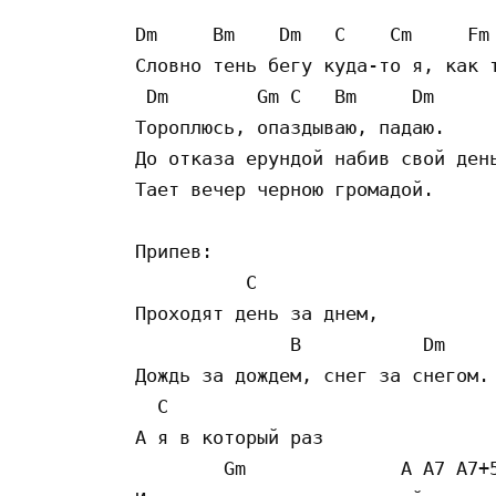
Dm     Bm    Dm   C    Cm     Fm

Словно тень бегу куда-то я, как т
 Dm        Gm C   Bm     Dm

Тороплюсь, опаздываю, падаю.

До отказа ерундой набив свой день
Тает вечер черною громадой.

Припев:

          C

Проходят день за днем,

              B           Dm

Дождь за дождем, снег за снегом.

  C

А я в который раз

        Gm              A A7 A7+5