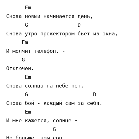
      Em

Снова новый начинается день,

      G                D

Снова утро прожектором бьёт из окна,

     Em

И молчит телефон, -

     G

Отключён.

      Em

Снова солнца на небе нет,

      G                     D

Снова бой - каждый сам за себя.

      Em

И мне кажется, солнце -

               G

Не больше, чем сон.
