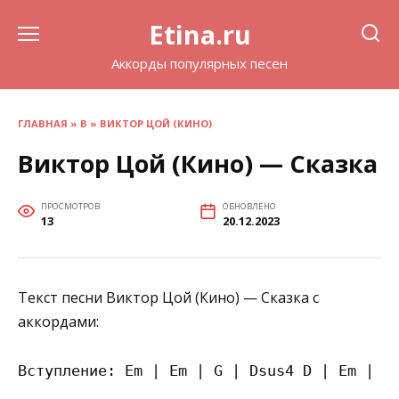
Перейти
Etina.ru
к
содержанию
Аккорды популярных песен
ГЛАВНАЯ
»
В
»
ВИКТОР ЦОЙ (КИНО)
Виктор Цой (Кино) — Сказка
ПРОСМОТРОВ
ОБНОВЛЕНО
13
20.12.2023
Текст песни Виктор Цой (Кино) — Сказка с
аккордами:
Вступление: Em | Em | G | Dsus4 D | Em | Em