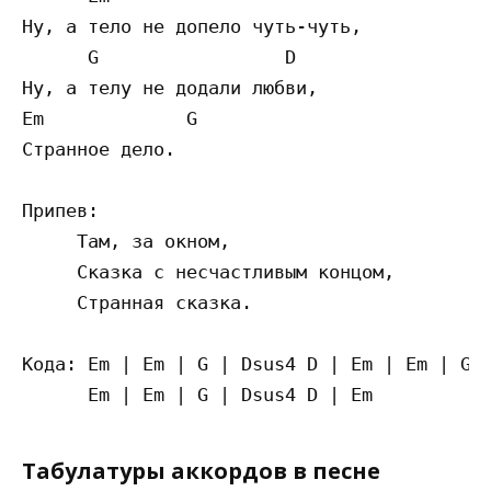
Ну, а тело не допело чуть-чуть,

      G                 D

Ну, а телу не додали любви,

Em             G

Странное дело.

Припев:

     Там, за окном,

     Сказка с несчастливым концом,

     Странная сказка.

Кода: Em | Em | G | Dsus4 D | Em | Em | G |
Табулатуры аккордов в песне