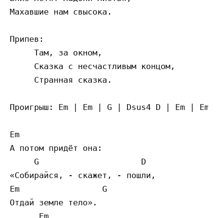
Махавшие нам свысока.

Припев:

     Там, за окном,

     Сказка с несчастливым концом,

     Странная сказка.

Проигрыш: Em | Em | G | Dsus4 D | Em | Em |
Em

А потом придёт она:

     G                     D

«Собирайся, - скажет, - пошли,

Em                 G

Отдай земле тело».

      Em
