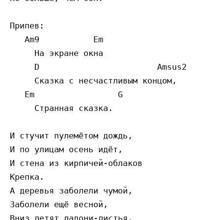
Припев:

   Am9           Em

     На экране окна

     D                        Amsus2

     Сказка с несчастливым концом,

   Em                 G

     Странная сказка.

И стучит пулемётом дождь,

И по улицам осень идёт,

И стена из кирпичей-облаков

Крепка.

А деревья заболели чумой,

Заболели ещё весной,

Вниз летят ладони-листья,
