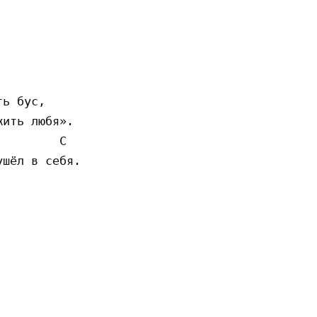
ь бус,

ить любя».

        C

шёл в себя.
