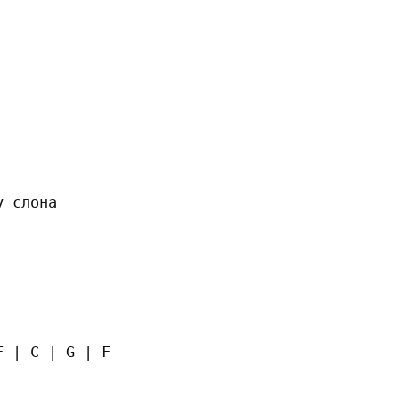
 слона

 | C | G | F
