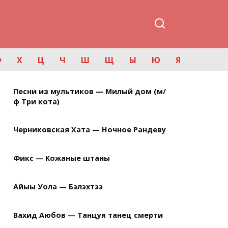
Ф
Х
Ц
Ч
Ш
Щ
Ы
Ю
Я
Песни из мультиков — Милый дом (м/
ф Три кота)
Черниковская Хата — Ночное Рандеву
Фикс — Кожаные штаны
Айыы Уола — Бэлэхтээ
Вахид Аюбов — Танцуя танец смерти