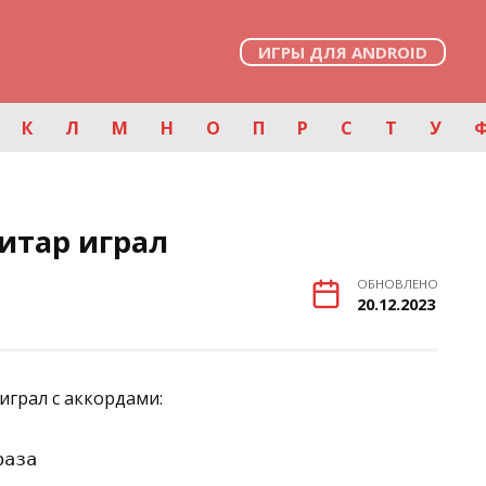
ИГРЫ ДЛЯ ANDROID
К
Л
М
Н
О
П
Р
С
Т
У
итар играл
ОБНОВЛЕНО
20.12.2023
играл с аккордами:
аза
