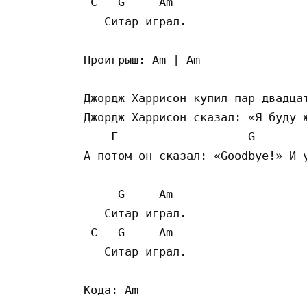
 C   G     Am

   Ситар играл.

Проигрыш: Am | Am

Джордж Харрисон купил пар двадцат
Джордж Харрисон сказал: «Я буду ж
    F                   G        
А потом он сказал: «Goodbye!» И у
     G     Am

   Ситар играл.

 C   G     Am

   Ситар играл.
