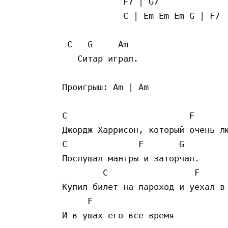
            F7 | G7

            C | Em Em Em G | F7

 C   G     Am

   Ситар играл.

Проигрыш: Am | Am

C                        F       
Джордж Харрисон, который очень лю
C              F       G

Послушал мантры и заторчал.

        C                 F      
Купил билет на пароход и уехал в 
     F

И в ушах его все время
