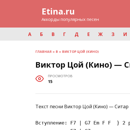
Перейти
Etina.ru
к
содержанию
Аккорды популярных песен
А
Б
В
Г
Д
Е
Ж
З
И
ГЛАВНАЯ
»
В
»
ВИКТОР ЦОЙ (КИНО)
Виктор Цой (Кино) — С
ПРОСМОТРОВ
15
Текст песни Виктор Цой (Кино) — Ситар 
Вступление: F7 | G7 Em F F  } 2 р