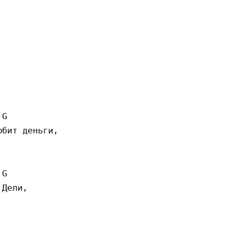
G

бит деньги,

G

Дели,
