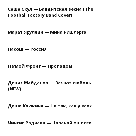
Саша Скул — Бандитская весна (The
Football Factory Band Cover)
Марат Яруллин — Мина нишлэргэ
Пасош — Россия
Не’мой Фронт — Пропадом
Денис Майданов — Вечная любовь
(NEW)
Даша Клюкина — Не так, как у всех
Чингис Раднаев — Наhанай ошолго