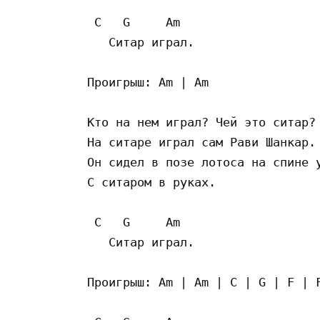
 C   G     Am

   Ситар играл.

Проигрыш: Am | Am

Кто на нем играл? Чей это ситар?

На ситаре играл сам Рави Шанкар.

Он сидел в позе лотоса на спине у
С ситаром в руках.

 C   G     Am

   Ситар играл.

Проигрыш: Am | Am | C | G | F | F