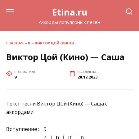
Перейти
Etina.ru
к
содержанию
Аккорды популярных песен
ГЛАВНАЯ
»
В
»
ВИКТОР ЦОЙ (КИНО)
Виктор Цой (Кино) — Саша
ПРОСМОТРОВ
ОБНОВЛЕНО
9
20.12.2023
Текст песни Виктор Цой (Кино) — Саша с
аккордами:
Вступление: D

            D | D | D | D
