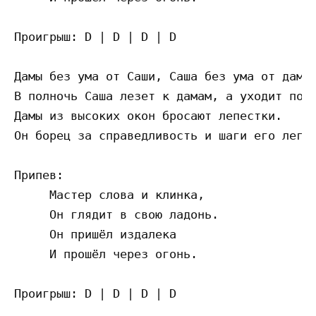
Проигрыш: D | D | D | D

Дамы без ума от Саши, Саша без ума от дам,

В полночь Саша лезет к дамам, а уходит по у
Дамы из высоких окон бросают лепестки.

Он борец за справедливость и шаги его легки
Припев:

     Мастер слова и клинка,

     Он глядит в свою ладонь.

     Он пришёл издалека

     И прошёл через огонь.

Проигрыш: D | D | D | D
