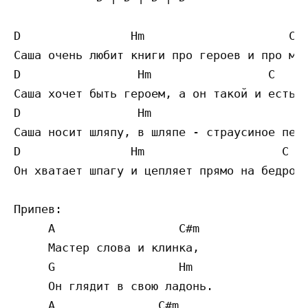
D                Hm                     C  
Саша очень любит книги про героев и про мес
D                 Hm                 C     
Саша хочет быть героем, а он такой и есть.

D                 Hm                     C 
Саша носит шляпу, в шляпе - страусиное перо
D                Hm                    C   
Он хватает шпагу и цепляет прямо на бедро.

Припев:

     A                  C#m

     Мастер слова и клинка,

     G                  Hm

     Он глядит в свою ладонь.

     A               C#m
