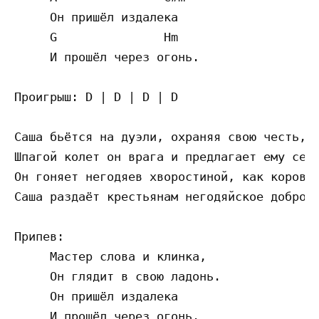
     Он пришёл издалека

     G               Hm

     И прошёл через огонь.

Проигрыш: D | D | D | D

Саша бьётся на дуэли, охраняя свою честь,

Шпагой колет он врага и предлагает ему сест
Он гоняет негодяев хворостиной, как коров,

Саша раздаёт крестьянам негодяйское добро.

Припев:

     Мастер слова и клинка,

     Он глядит в свою ладонь.

     Он пришёл издалека

     И прошёл через огонь.
