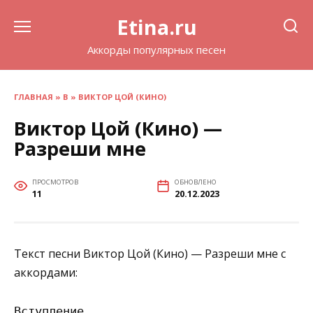
Перейти
Etina.ru
к
содержанию
Аккорды популярных песен
ГЛАВНАЯ
»
В
»
ВИКТОР ЦОЙ (КИНО)
Виктор Цой (Кино) —
Разреши мне
ПРОСМОТРОВ
ОБНОВЛЕНО
11
20.12.2023
Текст песни Виктор Цой (Кино) — Разреши мне с
аккордами:
Вступление
