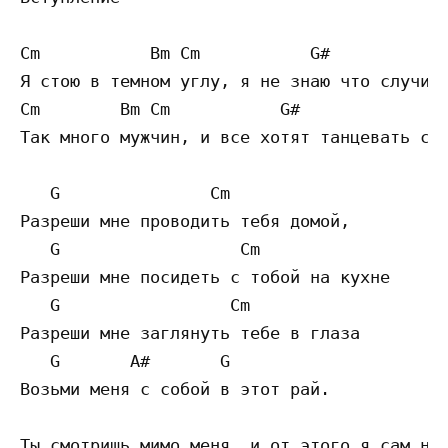
Cm           Bm Cm           G#

Я стою в темном углу, я не знаю что случило
Cm        Bm Cm           G#

Так много мужчин, и все хотят танцевать с т
   G               Cm

Разреши мне проводить тебя домой,

   G                  Cm

Разреши мне посидеть с тобой на кухне

   G                 Cm

Разреши мне заглянуть тебе в глаза

   G       A#       G

Возьми меня с собой в этот рай.

Ты смотришь мимо меня, и от этого я сам не 