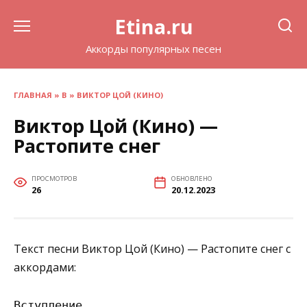
Перейти
Etina.ru
к
содержанию
Аккорды популярных песен
ГЛАВНАЯ
»
В
»
ВИКТОР ЦОЙ (КИНО)
Виктор Цой (Кино) —
Растопите снег
ПРОСМОТРОВ
ОБНОВЛЕНО
26
20.12.2023
Текст песни Виктор Цой (Кино) — Растопите снег с
аккордами:
Вступление
