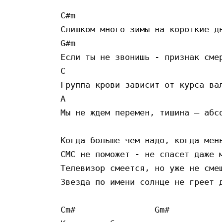
C#m

Слишком много зимы на короткие дн
G#m

Если ты не звонишь - признак смер
C

Группа крови зависит от курса вал
A

Мы не ждем перемен, тишина – абсо
Когда больше чем надо, когда мень
СМС не поможет - не спасет даже м
Телевизор смеется, но уже не смеш
Звезда по имени солнце не греет д
Cm#                Gm#
