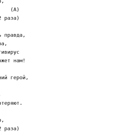
,

   (A)

 раза)

 правда,

а,

ивирус

жет нам!

ий герой,



теряют.

,

 раза)
