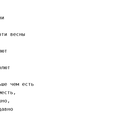
и

ти весны

ют

лют

ше чем есть

есть,

но,

авно
