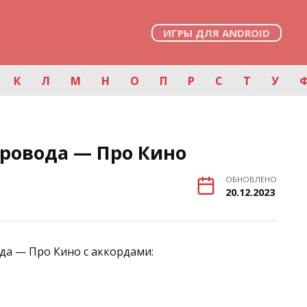
ИГРЫ ДЛЯ ANDROID
К
Л
М
Н
О
П
Р
С
Т
У
Провода — Про Кино
ОБНОВЛЕНО
20.12.2023
да — Про Кино с аккордами: