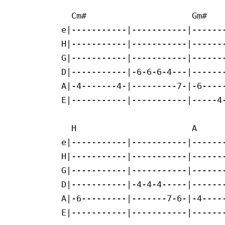
  Cm#                     Gm#

e|-----------|-----------|-------
H|-----------|-----------|-------
G|-----------|-----------|-------
D|-----------|-6-6-6-4---|-------
A|-4-------4-|---------7-|-6-----
E|-----------|-----------|-----4-
  H                       A      
e|-----------|-----------|-------
H|-----------|-----------|-------
G|-----------|-----------|-------
D|-----------|-4-4-4-----|-------
A|-6---------|-------7-6-|-4-----
E|-----------|-----------|-------