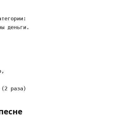
тегории:

ы деньги.

,

песне