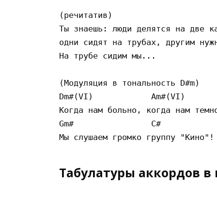
(речитатив)

Ты знаешь: люди делятся на две ка
одни сидят на трубах, другим нужн
На трубе сидим мы...

(Модуляция в тональность D#m)

Dm#(VI)            Am#(VI) 

Когда нам больно, когда нам темно
Gm#                C# 

Табулатуры аккордов в 