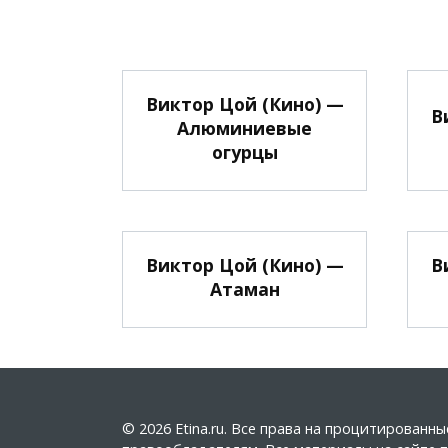
Виктор Цой (Кино) —
В
Алюминиевые
огурцы
Виктор Цой (Кино) —
В
Атаман
© 2026 Etina.ru. Все права на процитирован