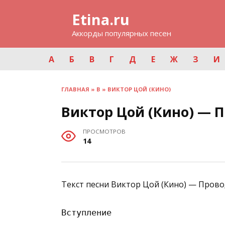
Перейти
Etina.ru
к
содержанию
Аккорды популярных песен
А
Б
В
Г
Д
Е
Ж
З
И
ГЛАВНАЯ
»
В
»
ВИКТОР ЦОЙ (КИНО)
Виктор Цой (Кино) — 
ПРОСМОТРОВ
14
Текст песни Виктор Цой (Кино) — Прово
Вступление
