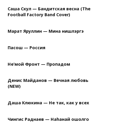
Саша Скул — Бандитская весна (The
Football Factory Band Cover)
Марат Яруллин — Мина нишлэргэ
Пасош — Россия
Не’мой Фронт — Пропадом
Денис Майданов — Вечная любовь
(NEW)
Даша Клюкина — Не так, как у всех
Чингис Раднаев — Наhанай ошолго