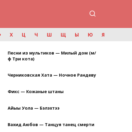
Ф
Х
Ц
Ч
Ш
Щ
Ы
Ю
Я
Песни из мультиков — Милый дом (м/
ф Три кота)
Черниковская Хата — Ночное Рандеву
Фикс — Кожаные штаны
Айыы Уола — Бэлэхтээ
Вахид Аюбов — Танцуя танец смерти