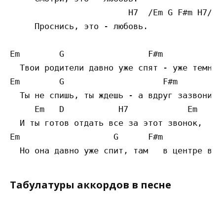
	                H7  /Em G F#m H7/

     Проснись, это - любовь.

Em        G                 F#m          H7
  Твои родители давно уже спят - уже темно.
Em        G                    F#m         
  Ты не спишь, ты ждешь - а вдруг зазвонит 
     Em   D           H7            Em

  И ты готов отдать все за этот звонок,

Em                   G      F#m            
Табулатуры аккордов в песне