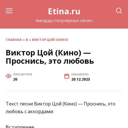
Перейти
Etina.ru
к
содержанию
Аккорды популярных песен
ГЛАВНАЯ
»
В
»
ВИКТОР ЦОЙ (КИНО)
Виктор Цой (Кино) —
Проснись, это любовь
ПРОСМОТРОВ
ОБНОВЛЕНО
20
20.12.2023
Текст песни Виктор Цой (Кино) — Проснись, это
любовь с аккордами:
Вступление
