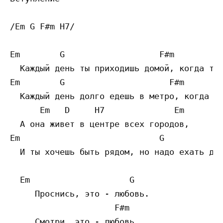
/Em G F#m H7/

Em        G                   F#m          
  Каждый день ты приходишь домой, когда тем
Em        G                     F#m        
  Каждый день долго едешь в метро, когда те
      Em   D     H7              Em

  А она живет в центре всех городов,

Em                            G            
  И ты хочешь быть рядом, но надо ехать дом
  Em                    G

     Проснись, это - любовь.

	             F#m

     Смотри, это - любовь.
