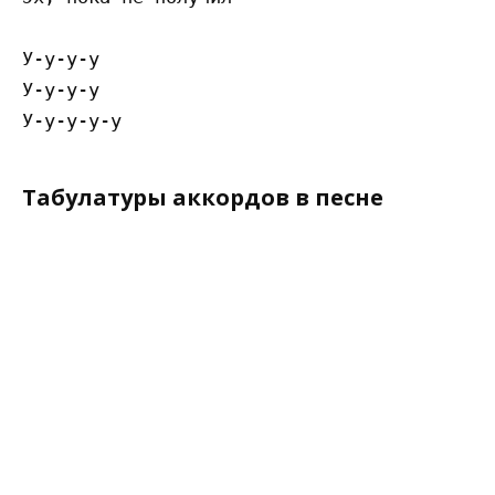
У-у-у-у

У-у-у-у

Табулатуры аккордов в песне