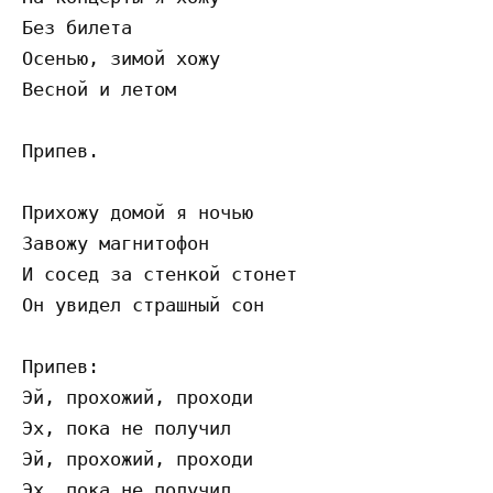
Без билета

Осенью, зимой хожу

Весной и летом

Припев.

Прихожу домой я ночью

Завожу магнитофон

И сосед за стенкой стонет

Он увидел страшный сон

Припев:

Эй, прохожий, проходи

Эх, пока не получил

Эй, прохожий, проходи

Эх, пока не получил
