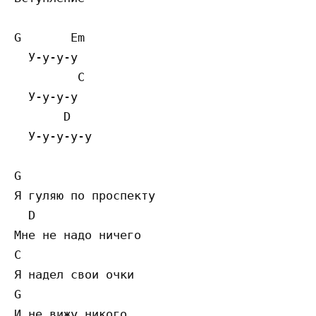
G       Em

  У-у-у-у

         C

  У-у-у-у

       D

  У-у-у-у-у

G

Я гуляю по проспекту

  D

Мне не надо ничего

C

Я надел свои очки

G

И не вижу никого
