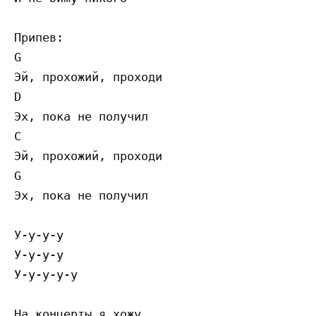
Припев:

G

Эй, прохожий, проходи

D

Эх, пока не получил

C

Эй, прохожий, проходи

G

Эх, пока не получил

У-у-у-у

У-у-у-у

У-у-у-у-у

На концерты я хожу
