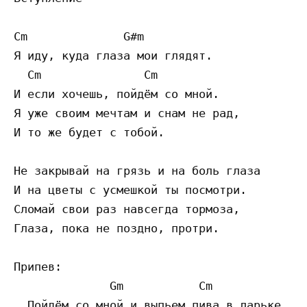
Cm              G#m

Я иду, куда глаза мои глядят.

  Cm               Cm

И если хочешь, пойдём со мной. 

Я уже своим мечтам и снам не рад,

И то же будет с тобой. 

Не закрывай на грязь и на боль глаза

И на цветы с усмешкой ты посмотри. 

Сломай свои раз навсегда тормоза,

Глаза, пока не поздно, протри. 

Припев:

              Gm           Cm

  Пойдём со мной и выпьем пива в ларьке,
