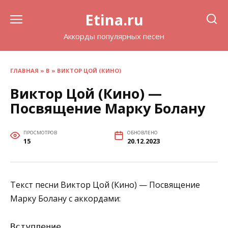
Перейти
Etina.ru
к
содержанию
Аккорды популярных песен
ГЛАВНАЯ
»
В
»
ВИКТОР ЦОЙ (КИНО)
Виктор Цой (Кино) —
Посвящение Марку Болану
ПРОСМОТРОВ
ОБНОВЛЕНО
15
20.12.2023
Текст песни Виктор Цой (Кино) — Посвящение
Марку Болану с аккордами:
Вступление
