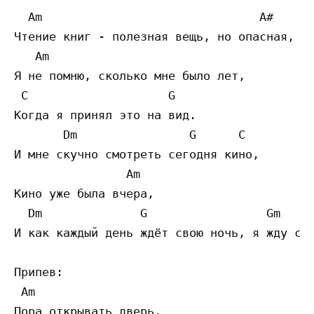
  Am                               A#      
Чтение книг - полезная вещь, но опасная, ка
   Am 

Я не помню, сколько мне было лет,

 C                    G 

Когда я принял это на вид.

       Dm                G      C 

И мне скучно смотреть сегодня кино,

                Am 

Кино уже была вчера,

  Dm              G                 Gm 

И как каждый день ждёт свою ночь, я жду сво
Припев:

 Am 

Пора открывать дверь,
