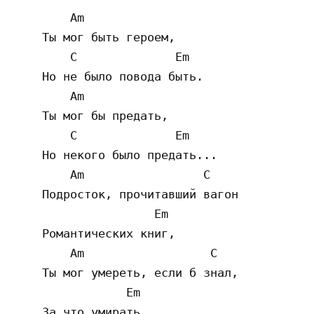
        Am

    Ты мог быть героем,

        C              Em

    Но не было повода быть.

        Am

    Ты мог бы предать,

        C              Em

    Но некого было предать...

        Am                 C

    Подросток, прочитавший вагон

                    Em

    Романтических книг,

        Am                  C

    Ты мог умереть, если б знал,

                Em

    За что умирать.
