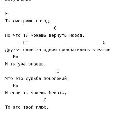
Em

Ты смотришь назад,

                   C

Но что ты можешь вернуть назад.

       Em                             C

Друзья один за одним превратились в машины.
   Em

И ты уже знаешь,

                    C

Что это судьба поколений,

   Em

И если ты можешь бежать,

               C

То это твой плюс.
