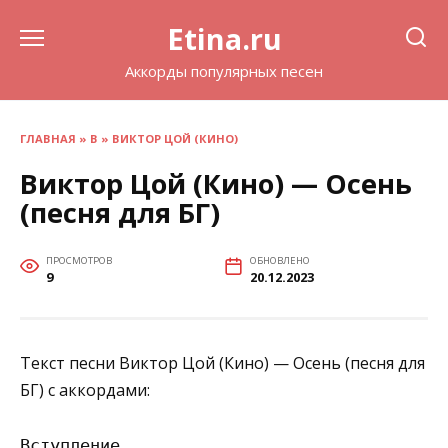
Перейти
Etina.ru
к
содержанию
Аккорды популярных песен
ГЛАВНАЯ
»
В
»
ВИКТОР ЦОЙ (КИНО)
Виктор Цой (Кино) — Осень
(песня для БГ)
ПРОСМОТРОВ
ОБНОВЛЕНО
9
20.12.2023
Текст песни Виктор Цой (Кино) — Осень (песня для
БГ) с аккордами:
Вступление
