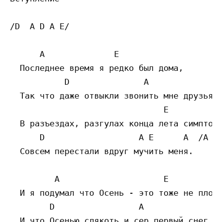
/D  A D A E/

      A              E

  Последнее время я редко был дома,

           D               A

  Так что даже отвыкли звонить мне друзья.

                               E

  В разъездах, разгулах конца лета симптомы
      D                   A E      A  /A D/
  Совсем перестали вдруг мучить меня.

         A                     E

  И я подумал что Осень - это тоже не плохо
        D                 A                
  И что Осенью слякоть и сер первый снег,
