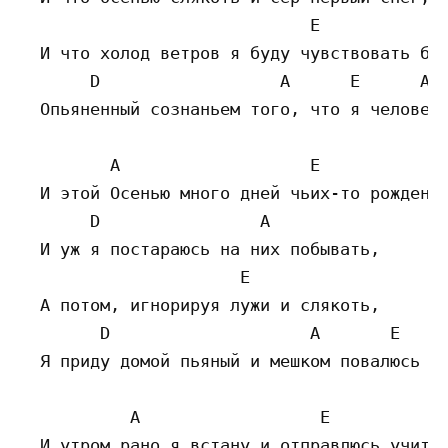
                             E

  И что холод ветров я буду чувствовать бок
       D                  A      E      A  
  Опьяненный сознаньем того, что я человек.
         A                   E

  И этой Осенью много дней чьих-то рождений
       D                A

  И уж я постараюсь на них побывать,

                      E

  А потом, игнорируя лужи и слякоть,

        D                    A       E     
  Я приду домой пьяный и мешком повалюсь на
           A                  E

  И утром рано я встану и отправлюсь учитьс