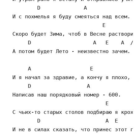
          D              A

  И с похмелья я буду смеяться над всем.

                               E

  Скоро будет Зима, чтоб в Весне растворить
       D                    A   E    A  /A 
  А потом будет Лето - неизвестно зачем.

       A                   E

  И я начал за здравие, а кончу я плохо,

       D                  A

  Написав наш порядковый номер - 600.

                                E

  С чьих-то старых столов подбираю я крохи,
          D                     A  E     A 