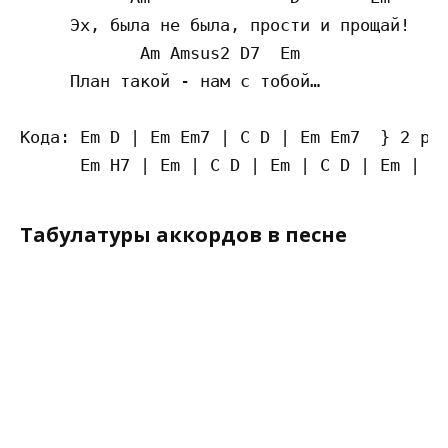
     Эх, была не была, прости и прощай!

            Am Amsus2 D7  Em

     План такой - нам с тобой…

Кода: Em D | Em Em7 | C D | Em Em7  } 2 раз
Табулатуры аккордов в песне