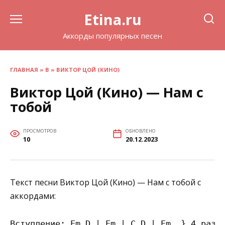
Перейти
Etina.ru
к
содержанию
Аккорды популярных песен
ГЛАВНАЯ
»
В
»
ВИКТОР ЦОЙ (КИНО)
Виктор Цой (Кино) — Нам с
тобой
ПРОСМОТРОВ
ОБНОВЛЕНО
10
20.12.2023
Текст песни Виктор Цой (Кино) — Нам с тобой с
аккордами:
Вступление: Em D | Em | C D | Em  } 4 раза
