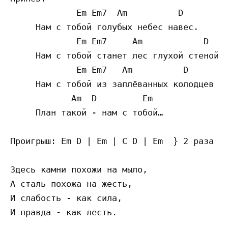
             Em Em7  Am          D

     Нам с тобой голубых небес навес.

             Em Em7     Am            D

     Нам с тобой станет лес глухой стеной.

             Em Em7   Am          D        
     Нам с тобой из заплёванных колодцев не
            Am  D         Em

     План такой - нам с тобой…

Проигрыш: Em D | Em | C D | Em  } 2 раза

Здесь камни похожи на мыло,

А сталь похожа на жесть,

И слабость - как сила,

И правда - как лесть.
