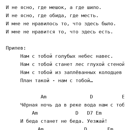
И не ясно, где мешок, а где шило.

И не ясно, где обида, где месть.

И мне не нравилось то, что здесь было.

И мне не нравится то, что здесь есть.

Припев:

     Нам с тобой голубых небес навес.

     Нам с тобой станет лес глухой стеной.

     Нам с тобой из заплёванных колодцев не
     План такой - нам с тобой…

            Am               D          Em7
     Чёрная ночь да в реке вода нам с тобой
         Am             D   D7 Em

     И беда станет не беда. Уезжай!

           Am              D       Em
