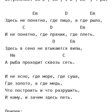
           Em           D         Em

Здесь не понятно, где лицо, а где рыло,

       C          D           Em

И не понятно, где пряник, где плеть.

                   D      Em

Здесь в сено не втыкаются вилы,

  Hm                   C

А рыба проходит сквозь сеть.

И не ясно, где море, где суша,

Где золото, а где медь,

Что построить и что разрушить,

И кому, и зачем здесь петь.

Припев:
