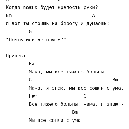
Когда важна будет крепость руки?

Bm                            A     

И вот ты стоишь на берегу и думаешь: 

        G

"Плыть или не плыть?"

Припев:  

        F#m

        Мама, мы все тяжело больны...

        G                            Bm

        Мама, я знаю, мы все сошли с ума...
        F#m                G               
        Все тяжело больны, мама, я знаю - 

                       Bm

        Мы все сошли с ума!
