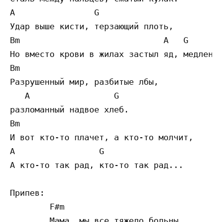
A                G

Удар выше кисти, терзающий плоть,

Bm                             A   G

Но вместо крови в жилах застыл яд, медленны
Bm                           

Разрушенный мир, разбитые лбы, 

   A                 G

разломанный надвое хлеб.

Bm

И вот кто-то плачет, а кто-то молчит,

A                 G

А кто-то так рад, кто-то так рад...

Припев:

        F#m

        Мама, мы все тяжело больны...
