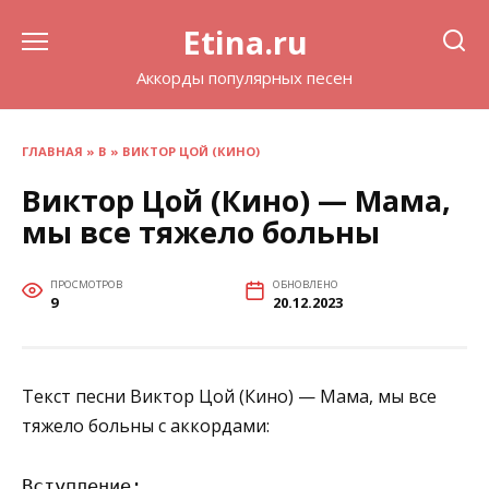
Перейти
Etina.ru
к
содержанию
Аккорды популярных песен
ГЛАВНАЯ
»
В
»
ВИКТОР ЦОЙ (КИНО)
Виктор Цой (Кино) — Мама,
мы все тяжело больны
ПРОСМОТРОВ
ОБНОВЛЕНО
9
20.12.2023
Текст песни Виктор Цой (Кино) — Мама, мы все
тяжело больны с аккордами:
Вступление: 
