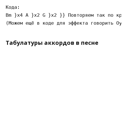
Кода:

Bm }x4 A }x2 G }x2 }} Повторяем так по круг
Табулатуры аккордов в песне