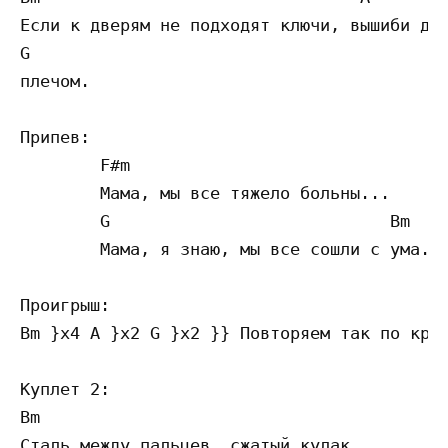
Если к дверям не подходят ключи, вышиби две
G

плечом.

Припев:

        F#m

        Мама, мы все тяжело больны...

        G                            Bm

        Мама, я знаю, мы все сошли с ума...
Проигрыш: 

Bm }x4 A }x2 G }x2 }} Повторяем так по круг
Куплет 2:

Bm                              

Сталь между пальцев, сжатый кулак.
