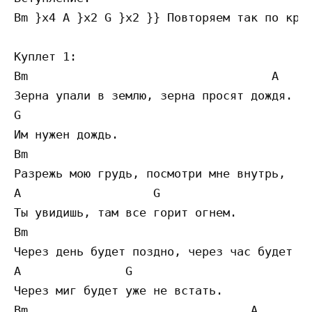
Bm }x4 A }x2 G }x2 }} Повторяем так по круг
Куплет 1:

Bm                                   A

Зерна упали в землю, зерна просят дождя.

G

Им нужен дождь.

Bm

Разрежь мою грудь, посмотри мне внутрь,

A                   G

Ты увидишь, там все горит огнем.

Bm

Через день будет поздно, через час будет по
A               G

Через миг будет уже не встать.

Bm                                A        