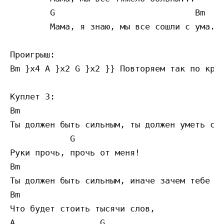
        G                            Bm

        Мама, я знаю, мы все сошли с ума...
Проигрыш:

Bm }x4 A }x2 G }x2 }} Повторяем так по круг
Куплет 3:

Bm                                         
Ты должен быть сильным, ты должен уметь ска
            G

Руки прочь, прочь от меня!

Bm                                       A 
Ты должен быть сильным, иначе зачем тебе бы
Bm              

Что будет стоить тысячи слов,

A                 G
