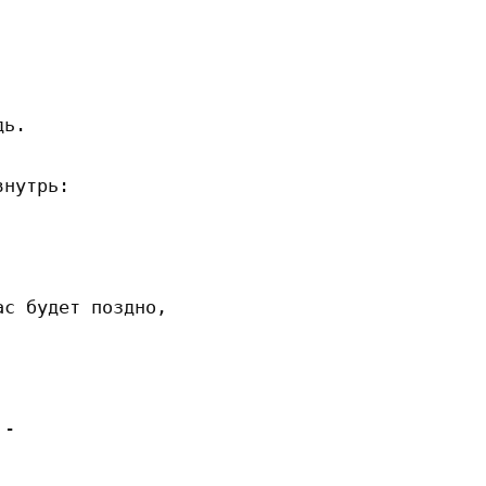
ь.

нутрь:

с будет поздно,

-
