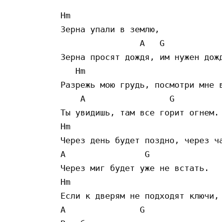
Hm

Зерна упали в землю,

                A   G

Зерна просят дождя, им нужен дожд
   Hm

Разрежь мою грудь, посмотри мне в
    A                 G

Ты увидишь, там все горит огнем.

Hm

Через день будет поздно, через ча
A                G

Через миг будет уже не встать.

Hm

Если к дверям не подходят ключи, 
A               G
