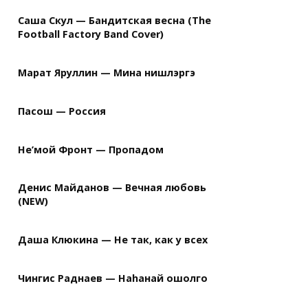
Саша Скул — Бандитская весна (The
Football Factory Band Cover)
Марат Яруллин — Мина нишлэргэ
Пасош — Россия
Не’мой Фронт — Пропадом
Денис Майданов — Вечная любовь
(NEW)
Даша Клюкина — Не так, как у всех
Чингис Раднаев — Наhанай ошолго