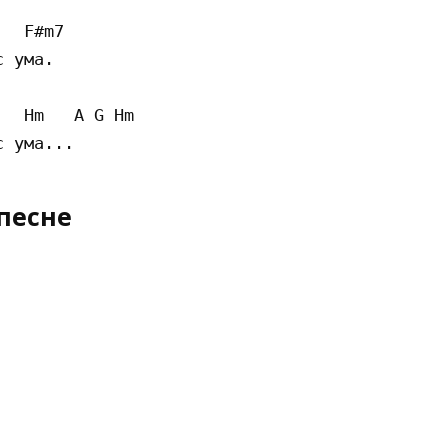
  F#m7

 ума.

  Hm   A G Hm

песне