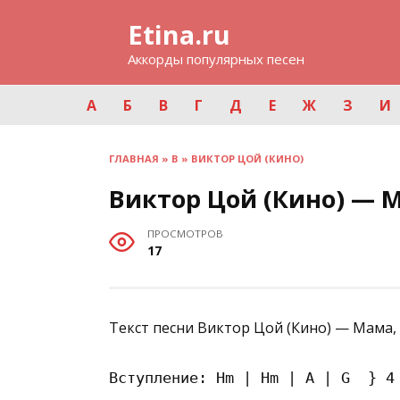
Перейти
Etina.ru
к
содержанию
Аккорды популярных песен
А
Б
В
Г
Д
Е
Ж
З
И
ГЛАВНАЯ
»
В
»
ВИКТОР ЦОЙ (КИНО)
Виктор Цой (Кино) — М
ПРОСМОТРОВ
17
Текст песни Виктор Цой (Кино) — Мама, 
Вступление: Hm | Hm | A | G  } 4 