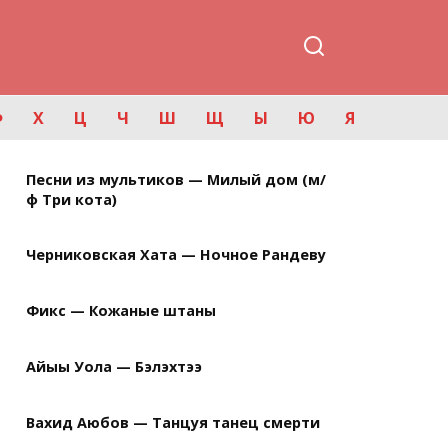
Ф
Х
Ц
Ч
Ш
Щ
Ы
Ю
Я
Песни из мультиков — Милый дом (м/
ф Три кота)
Черниковская Хата — Ночное Рандеву
Фикс — Кожаные штаны
Айыы Уола — Бэлэхтээ
Вахид Аюбов — Танцуя танец смерти