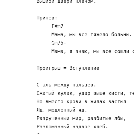
Вышиби двери плечом.

Припев:

     F#m7

     Мама, мы все тяжело больны.

     Gm75-                       
     Мама, я знаю, мы все сошли с
Проигрыш = Вступление

Сталь между пальцев.

Сжатый кулак, удар выше кисти, те
Но вместо крови в жилах застыл

Яд, медленный яд.

Разрушенный мир, разбитые лбы,

Разломанный надвое хлеб.
