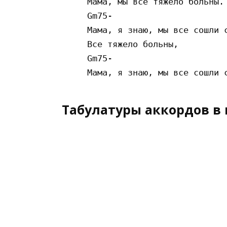
     Мама, мы все тяжело больны.

     Gm75-                       
     Мама, я знаю, мы все сошли с
     Все тяжело больны,

     Gm75-                       
Табулатуры аккордов в 