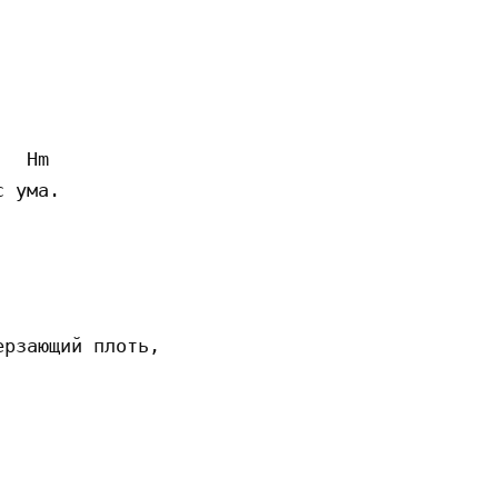
  Hm

 ума.

рзающий плоть,
