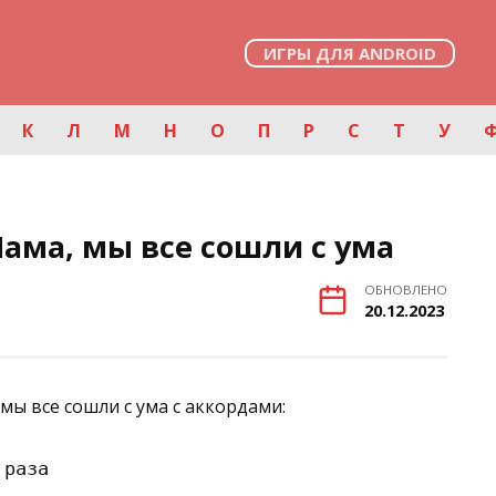
ИГРЫ ДЛЯ ANDROID
К
Л
М
Н
О
П
Р
С
Т
У
ама, мы все сошли с ума
ОБНОВЛЕНО
20.12.2023
мы все сошли с ума с аккордами:
раза
