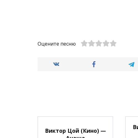
Оцените песню
В
Виктор Цой (Кино) —
Анаша