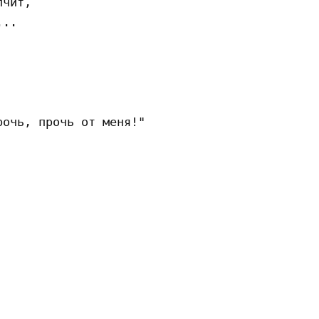
чит,

..

очь, прочь от меня!"
