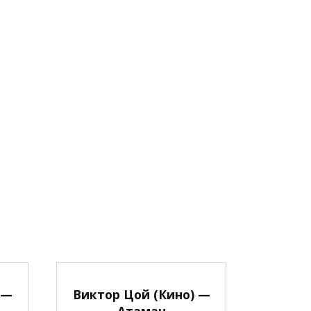
 —
Виктор Цой (Кино) —
Атаман