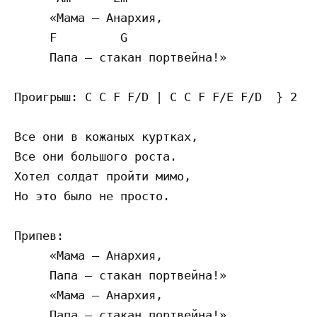
     «Мама – Анархия,

     F         G

     Папа – стакан портвейна!»

Проигрыш: C C F F/D | C C F F/E F/D  } 2 ра
Все они в кожаных куртках,

Все они большого роста.

Хотел солдат пройти мимо,

Но это было не просто.

Припев:

     «Мама – Анархия,

     Папа – стакан портвейна!»

     «Мама – Анархия,

     Папа – стакан портвейна!»
