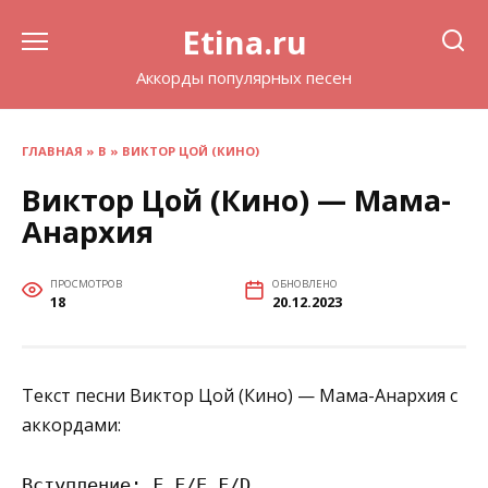
Перейти
Etina.ru
к
содержанию
Аккорды популярных песен
ГЛАВНАЯ
»
В
»
ВИКТОР ЦОЙ (КИНО)
Виктор Цой (Кино) — Мама-
Анархия
ПРОСМОТРОВ
ОБНОВЛЕНО
18
20.12.2023
Текст песни Виктор Цой (Кино) — Мама-Анархия с
аккордами:
Вступление: F F/E F/D
