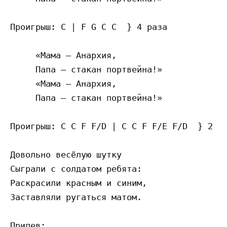
Проигрыш: C | F G C C  } 4 раза

     «Мама – Анархия,

     Папа – стакан портвейна!»

     «Мама – Анархия,

     Папа – стакан портвейна!»

Проигрыш: C C F F/D | C C F F/E F/D  } 2 ра
Довольно весёлую шутку

Сыграли с солдатом ребята:

Раскрасили красным и синим,

Заставляли ругаться матом.

Припев:
