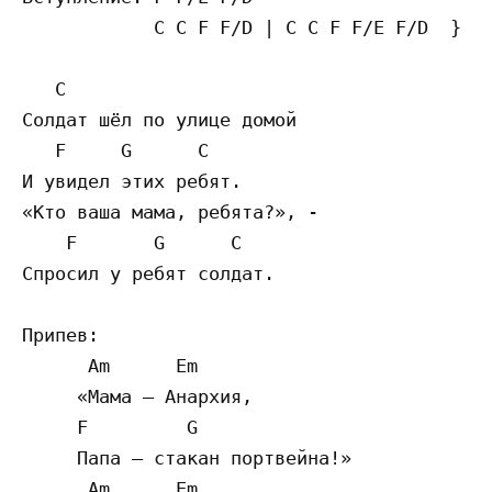
            C C F F/D | C C F F/E F/D  } 2 
   C

Солдат шёл по улице домой

   F     G      C

И увидел этих ребят.

«Кто ваша мама, ребята?», -

    F       G      C

Спросил у ребят солдат.

Припев:

      Am      Em

     «Мама – Анархия,

     F         G

     Папа – стакан портвейна!»

      Am      Em
