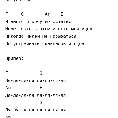
F     G        Am    E 

Я никто и хочу им остаться

Может быть в этом и есть мой удел

Никогда никем не называться

Не устраивать скандалов и сцен

Припев:

F            G

Ля-ля-ля-ля ля-ля-ля-ля

Am           E

Ля-ля-ля-ля ля-ля-ля-ля

F            G

Ля-ля-ля-ля ля-ля-ля-ля

Am
