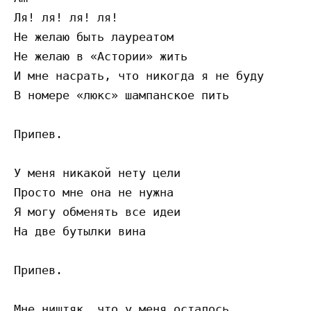
Ля! ля! ля! ля!

Не желаю быть лауреатом

Не желаю в «Астории» жить

И мне насрать, что никогда я не буду

В номере «люкс» шампанское пить

Припев.

У меня никакой нету цели

Просто мне она не нужна

Я могу обменять все идеи

На две бутылки вина

Припев.

Мне ништяк, что у меня осталось
