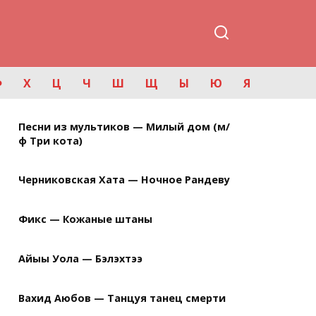
Ф
Х
Ц
Ч
Ш
Щ
Ы
Ю
Я
Песни из мультиков — Милый дом (м/
ф Три кота)
Черниковская Хата — Ночное Рандеву
Фикс — Кожаные штаны
Айыы Уола — Бэлэхтээ
Вахид Аюбов — Танцуя танец смерти