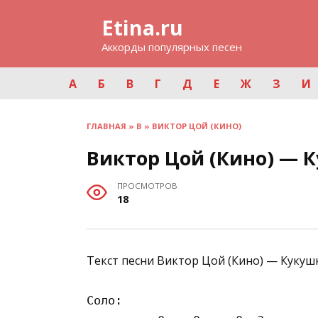
Перейти
Etina.ru
к
содержанию
Аккорды популярных песен
А
Б
В
Г
Д
Е
Ж
З
И
ГЛАВНАЯ
»
В
»
ВИКТОР ЦОЙ (КИНО)
Виктор Цой (Кино) — 
ПРОСМОТРОВ
18
Текст песни Виктор Цой (Кино) — Кукушк
Соло:
