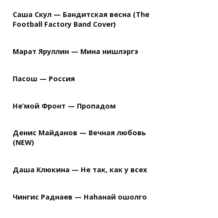
Саша Скул — Бандитская весна (The
Football Factory Band Cover)
Марат Яруллин — Мина нишлэргэ
Пасош — Россия
Не’мой Фронт — Пропадом
Денис Майданов — Вечная любовь
(NEW)
Даша Клюкина — Не так, как у всех
Чингис Раднаев — Наhанай ошолго