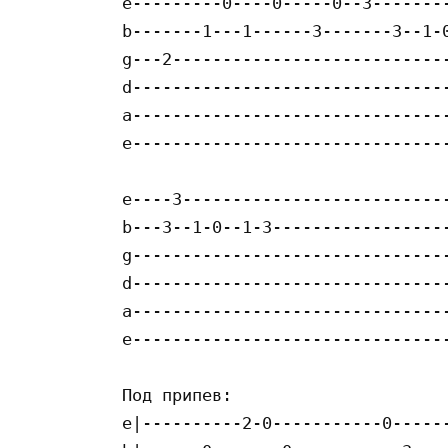
e---------0----0-----0--3--------
b-------1---1------3-------3--1-0
g---2----------------------------
d--------------------------------
a--------------------------------
e--------------------------------
e----3---------------------------
b---3--1-0--1-3------------------
g--------------------------------
d--------------------------------
a--------------------------------
e--------------------------------
Под припев:

e|----------2-0-----------0------