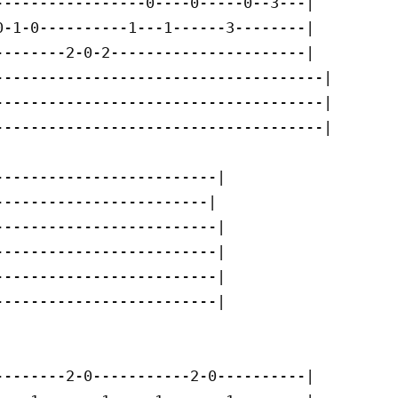
----------------0----0-----0--3---|

-1-0----------1---1------3--------|

-------2-0-2----------------------|

------------------------------------|

------------------------------------|

------------------------------------|

------------------------|

-----------------------|

------------------------|

------------------------|

------------------------|

------------------------|

-------2-0-----------2-0----------|
