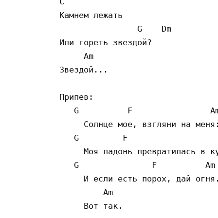
C

Камнем лежать

                G    Dm

Или гореть звездой?

     Am

Звездой...

Припев:

   G          F                Am
     Солнце мое, взгляни на меня:
   G         F                   
     Моя ладонь превратилась в ку
   G               F          Am 
     И если есть порох, дай огня.
         Am

     Вот так.
