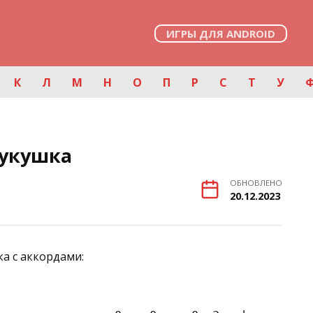
ИГРЫ ДЛЯ ANDROID
К
Л
М
Н
О
П
Р
С
Т
У
Кукушка
ОБНОВЛЕНО
20.12.2023
а с аккордами: