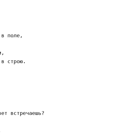
в поле,

,

в строю.

ет встречаешь?


