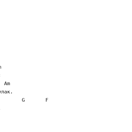




 Am

лак.

       G       F


