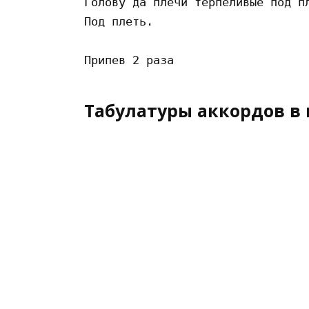
Голову да плечи терпеливые под пл
Под плеть.

Табулатуры аккордов в 