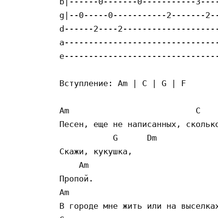
b|------0-------0-----------3----
g|--0-----0-----------2-------2--
d------2----2--------------------
a--------------------------------
e--------------------------------
Вступление: Am | C | G | F

Am                          C

Песен, еще не написанных, сколько
           G      Dm

Скажи, кукушка,

    Am

Пропой.

Am

В городе мне жить или на выселках