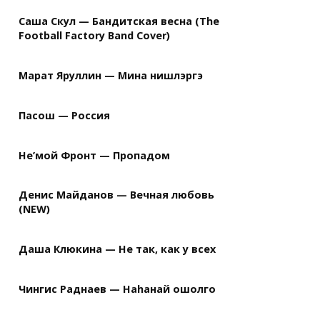
Саша Скул — Бандитская весна (The
Football Factory Band Cover)
Марат Яруллин — Мина нишлэргэ
Пасош — Россия
Не’мой Фронт — Пропадом
Денис Майданов — Вечная любовь
(NEW)
Даша Клюкина — Не так, как у всех
Чингис Раднаев — Наhанай ошолго