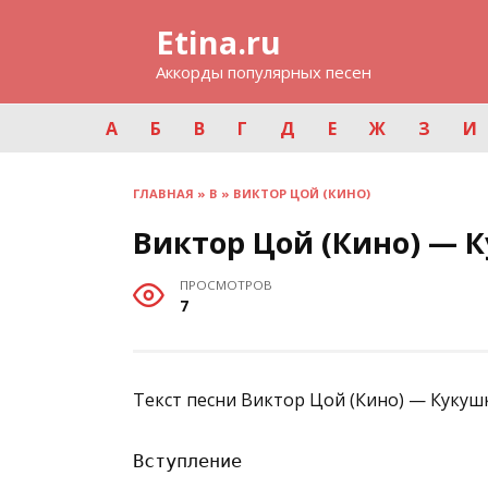
Перейти
Etina.ru
к
содержанию
Аккорды популярных песен
А
Б
В
Г
Д
Е
Ж
З
И
ГЛАВНАЯ
»
В
»
ВИКТОР ЦОЙ (КИНО)
Виктор Цой (Кино) — К
ПРОСМОТРОВ
7
Текст песни Виктор Цой (Кино) — Кукушк
Вступление
