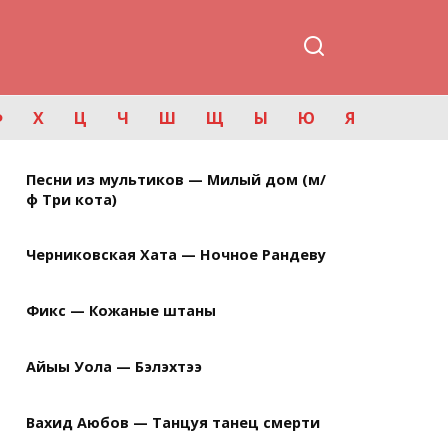
Ф
Х
Ц
Ч
Ш
Щ
Ы
Ю
Я
Песни из мультиков — Милый дом (м/
ф Три кота)
Черниковская Хата — Ночное Рандеву
Фикс — Кожаные штаны
Айыы Уола — Бэлэхтээ
Вахид Аюбов — Танцуя танец смерти