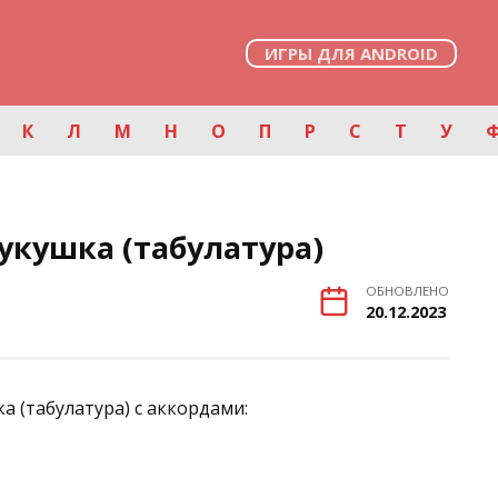
ИГРЫ ДЛЯ ANDROID
К
Л
М
Н
О
П
Р
С
Т
У
укушка (табулатура)
ОБНОВЛЕНО
20.12.2023
а (табулатура) с аккордами: