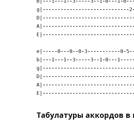
b|---1---1--3-----3--1-0---1-0---
g|-----------------------------2-
D|-------------------------------
A|-------------------------------
E|-------------------------------
e|-----0---0--0-3-----------0-5--
b|---1---1--3-----3--1-0---1-----
g|-------------------------------
D|-------------------------------
A|-------------------------------
Табулатуры аккордов в 