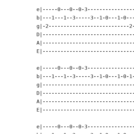
e|-----0---0--0-3----------------
b|---1---1--3-----3--1-0---1-0---
g|-2---------------------------2-
D|-------------------------------
A|-------------------------------
E|-------------------------------
e|-----0---0--0-3----------------
b|---1---1--3-----3--1-0---1-0-1-
g|-------------------------------
D|-------------------------------
A|-------------------------------
E|-------------------------------
e|-----0---0--0-3----------------