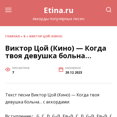
Перейти
Etina.ru
к
содержанию
Аккорды популярных песен
ГЛАВНАЯ
»
В
»
ВИКТОР ЦОЙ (КИНО)
Виктор Цой (Кино) — Когда
твоя девушка больна…
ПРОСМОТРОВ
ОБНОВЛЕНО
7
20.12.2023
Текст песни Виктор Цой (Кино) — Когда твоя
девушка больна… с аккордами:
Вступление: G C D G-D Em-D C D G-D Em-D C D