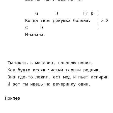
	    G       D          Em D |

	Когда твоя девушка больна.  | > 2 раза.

	C     D                     |

	М-м-м-м.                    

 Ты идешь в магазин, головою поник,

 Как будто иссяк чистый горный родник.

 Она где-то лежит, ест мед и пьет аспирин,

 И вот ты идешь на вечеринку один.
