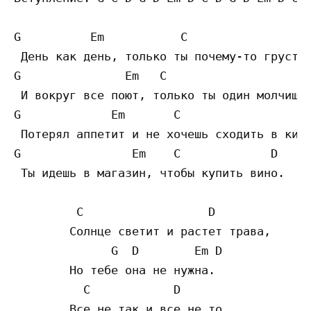
G          Em           C                D

 День как день, только ты почему-то грустиш
G               Em   C                   D

 И вокруг все поют, только ты один молчишь.
G             Em       C                  D
 Потерял аппетит и не хочешь сходить в кино
G                Em    C             D

 Ты идешь в магазин, чтобы купить вино.

	 C                  D

	Солнце светит и растет трава,

	      G  D        Em D

	Но тебе она не нужна.

	  C            D

	Все не так и все не то,
