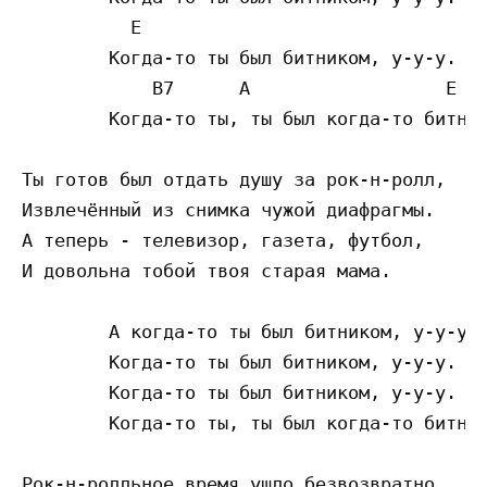
          E

	Когда-то ты был битником, у-у-у.

            B7      A                  E

	Когда-то ты, ты был когда-то битником. 

Ты готов был отдать душу за рок-н-ролл, 

Извлечённый из снимка чужой диафрагмы. 

А теперь - телевизор, газета, футбол, 

И довольна тобой твоя старая мама. 

	А когда-то ты был битником, у-у-у. 

	Когда-то ты был битником, у-у-у.

	Когда-то ты был битником, у-у-у.

	Когда-то ты, ты был когда-то битником.

Рок-н-ролльное время ушло безвозвратно, 
