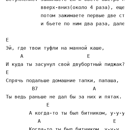
            вверх-вниз(около 4 раза), еще о
            потом зажимаете первые две стру
            и бьете по ним два раза, далее 
E

Эй, где твои туфли на манной каше,

     A                      E

И куда ты засунул свой двубортный пиджак? 

E

Спрячь подальше домашние тапки, папаша, 

         B7                   A

Ты ведь раньше не дал бы за них и пятак. 

              E

	А когда-то ты был битником, у-у-у. 

           A                         E

	Когда-то ты был битником, у-у-у.
