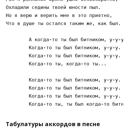
Охладили седины твоей юности пыл. 

Но я верю и верить мне в это приятно, 

Что в душе ты остался таким же, как был. 

	А когда-то ты был битником, у-у-у. 

	Когда-то ты был битником, у-у-у.

	Когда-то ты был битником, у-у-у.

	Когда-то ты, когда-то ты...

	Когда-то ты был битником, у-у-у.

	Когда-то ты был битником, у-у-у.

	Когда-то ты был битником, у-у-у.

Табулатуры аккордов в песне