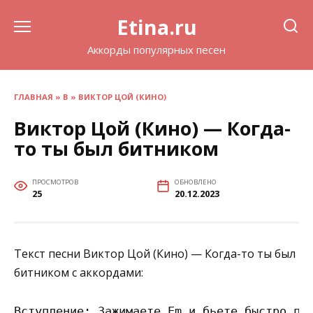
Перейти
Etina.ru
к
содержанию
Аккорды популярных песен
ГЛАВНАЯ
»
В
»
ВИКТОР ЦОЙ (КИНО)
Виктор Цой (Кино) — Когда-
то ты был битником
ПРОСМОТРОВ
ОБНОВЛЕНО
25
20.12.2023
Текст песни Виктор Цой (Кино) — Когда-то ты был
битником с аккордами:
Вступление: Зажимаете Em и бьете быстро по 