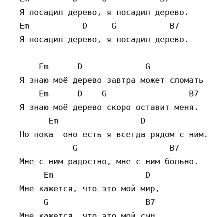
  Я посадил дерево, я посадил дерево.

  Em           D     G           B7

  Я посадил дерево, я посадил дерево.

      Em      D             G              
  Я знаю моё дерево завтра может сломать шк
      Em      D    G                 B7

  Я знаю моё дерево скоро оставит меня.

        Em                 D

  Но пока  оно есть я всегда рядом с ним.

             G                   B7

  Мне с ним радостно, мне с ним больно.

       Em                   D

  Мне кажется, что это мой мир,

       G                    B7

  Мне кажется, что это мой сын.
