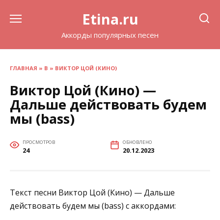
Перейти
Etina.ru
к
содержанию
Аккорды популярных песен
ГЛАВНАЯ
»
В
»
ВИКТОР ЦОЙ (КИНО)
Виктор Цой (Кино) —
Дальше действовать будем
мы (bass)
ПРОСМОТРОВ
ОБНОВЛЕНО
24
20.12.2023
Текст песни Виктор Цой (Кино) — Дальше
действовать будем мы (bass) с аккордами: