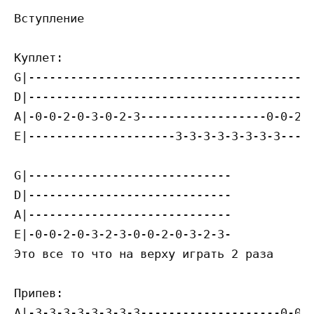
Вступление

Куплет:

G|-----------------------------------------
D|-----------------------------------------
A|-0-0-2-0-3-0-2-3------------------0-0-2-0
E|---------------------3-3-3-3-3-3-3-3-----
G|-----------------------------

D|-----------------------------

A|-----------------------------

E|-0-0-2-0-3-2-3-0-0-2-0-3-2-3-

Это все то что на верху играть 2 раза

Припев:

A|-3-3-3-3-3-3-3-3--------------------0-0-0