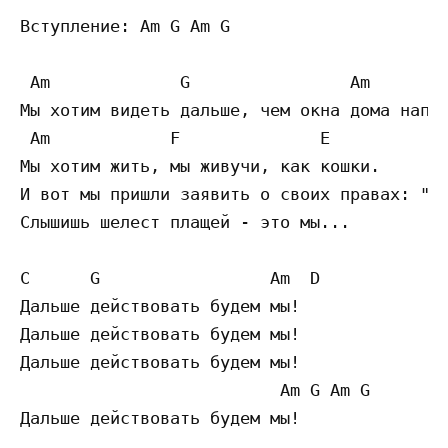
Вступление: Am G Am G

 Am             G                Am        
Мы хотим видеть дальше, чем окна дома напро
 Am            F              E

Мы хотим жить, мы живучи, как кошки.

И вот мы пришли заявить о своих правах: "Да
Слышишь шелест плащей - это мы...

C      G                 Am  D

Дальше действовать будем мы!

Дальше действовать будем мы!

Дальше действовать будем мы!

                          Am G Am G

Дальше действовать будем мы!
