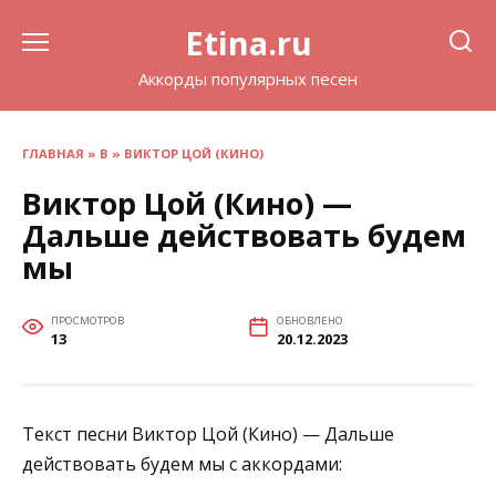
Перейти
Etina.ru
к
содержанию
Аккорды популярных песен
ГЛАВНАЯ
»
В
»
ВИКТОР ЦОЙ (КИНО)
Виктор Цой (Кино) —
Дальше действовать будем
мы
ПРОСМОТРОВ
ОБНОВЛЕНО
13
20.12.2023
Текст песни Виктор Цой (Кино) — Дальше
действовать будем мы с аккордами: