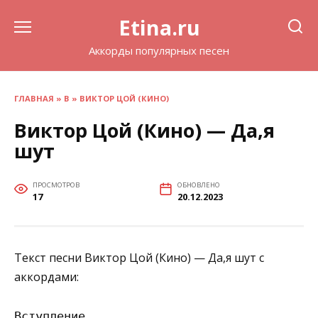
Перейти
Etina.ru
к
содержанию
Аккорды популярных песен
ГЛАВНАЯ
»
В
»
ВИКТОР ЦОЙ (КИНО)
Виктор Цой (Кино) — Да,я
шут
ПРОСМОТРОВ
ОБНОВЛЕНО
17
20.12.2023
Текст песни Виктор Цой (Кино) — Да,я шут с
аккордами:
Вступление
