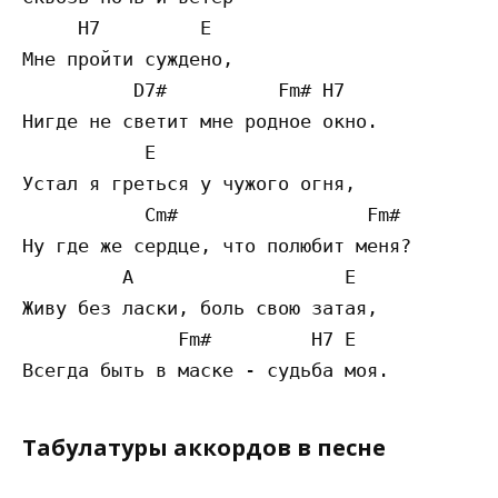
     H7         E

Мне пройти суждено,

          D7#          Fm# H7

Нигде не светит мне родное окно.

           E

Устал я греться у чужого огня,

           Cm#                 Fm#

Ну где же сердце, что полюбит меня?

         A                   E

Живу без ласки, боль свою затая,

              Fm#         H7 E

Табулатуры аккордов в песне