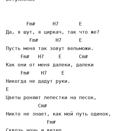
       Fm#      H7       E

Да, я шут, я циркач, так что же?

        Fm#      H7      E

Пусть меня так зовут вельможи.

     Fm#   H7     E      Cm#

Как они от меня далеки, далеки

     Fm#    H7     E

Никогда не дадут руки.

E

Цветы роняют лепестки на песок,

           Cm#

Никто не знает, как мой путь одинок,

              Fm#

Сквозь ночь и ветер
