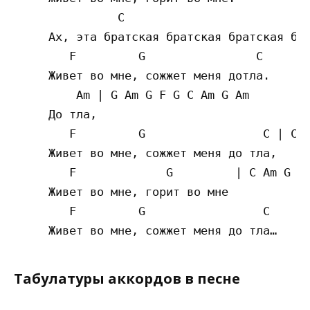
               C                           
     Ах, эта братская братская братская бра
        F         G                C

     Живет во мне, сожжет меня дотла.

         Am | G Am G F G C Am G Am

     До тла,

        F         G                 C | C A
     Живет во мне, сожжет меня до тла,

        F             G         | C Am G Am
     Живет во мне, горит во мне

        F         G                 C

Табулатуры аккордов в песне