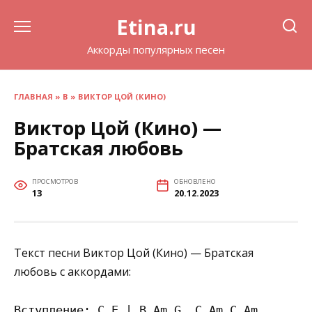
Перейти
Etina.ru
к
содержанию
Аккорды популярных песен
ГЛАВНАЯ
»
В
»
ВИКТОР ЦОЙ (КИНО)
Виктор Цой (Кино) —
Братская любовь
ПРОСМОТРОВ
ОБНОВЛЕНО
13
20.12.2023
Текст песни Виктор Цой (Кино) — Братская
любовь с аккордами:
Вступление: C E | B Am G  C Am C Am
