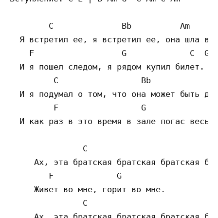
        C              Bb          Am

  Я встретил ее, я встретил ее, она шла в к
    F                  G             C  G

  И я пошел следом, я рядом купил билет.

         C                 Bb              
  И я подумал о том, что она может быть для
         F                 G               
  И как раз в это время в зале погас весь с
               C                           
     Ах, эта братская братская братская бра
        F             G

     Живет во мне, горит во мне.

               C                           
     Ах, эта братская братская братская бра