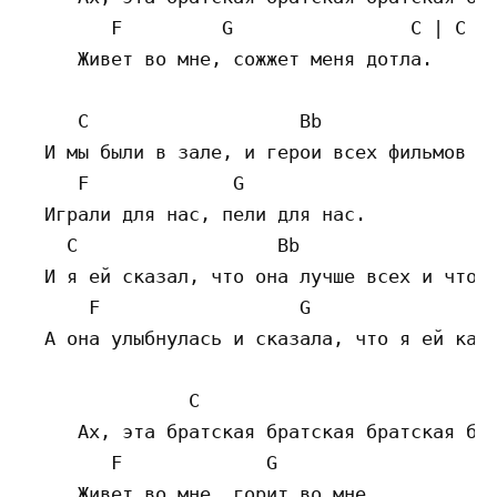
        F         G                C | C Am
     Живет во мне, сожжет меня дотла.

     C                   Bb                
  И мы были в зале, и герои всех фильмов см
     F             G

  Играли для нас, пели для нас.

    C                  Bb                  
  И я ей сказал, что она лучше всех и что я
      F                  G                 
  А она улыбнулась и сказала, что я ей как 
               C                           
     Ах, эта братская братская братская бра
        F             G

     Живет во мне, горит во мне.
