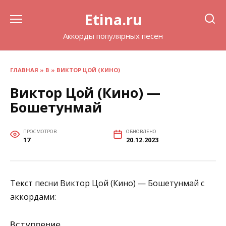
Перейти
Etina.ru
к
содержанию
Аккорды популярных песен
ГЛАВНАЯ
»
В
»
ВИКТОР ЦОЙ (КИНО)
Виктор Цой (Кино) —
Бошетунмай
ПРОСМОТРОВ
ОБНОВЛЕНО
17
20.12.2023
Текст песни Виктор Цой (Кино) — Бошетунмай с
аккордами:
Вступление
