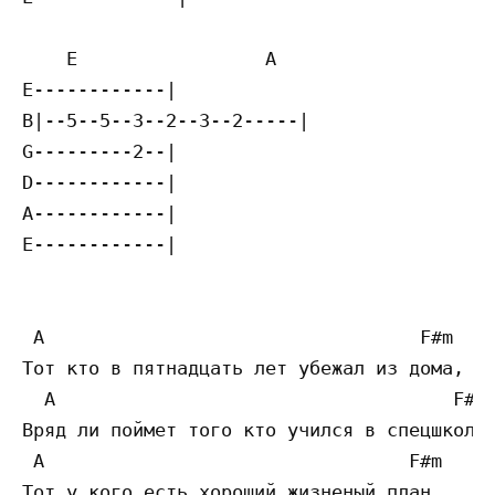
    E                 A

E------------|

B|--5--5--3--2--3--2-----|

G---------2--|

D------------|

A------------|

E------------|

 A                                  F#m

Тот кто в пятнадцать лет убежал из дома,

  A                                    F#m

Вряд ли поймет того кто учился в спецшколе.
 A                                 F#m

Тот у кого есть хороший жизненый план,
