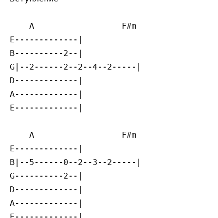
    A                  F#m

E-------------|

B----------2--|

G|--2------2--2--4--2-----|

D-------------|

A-------------|

E-------------|

    A                  F#m

E-------------|

B|--5------0--2--3--2-----|

G----------2--|

D-------------|

A-------------|

E-------------|
