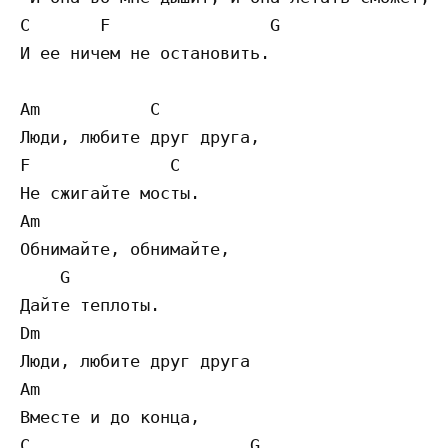
C       F                G

И ее ничем не остановить.

Am           C

Люди, любите друг друга,

F              C

Не сжигайте мосты.

Am

Обнимайте, обнимайте,

    G

Дайте теплоты.

Dm

Люди, любите друг друга

Am              

Вместе и до конца,

C                      G
