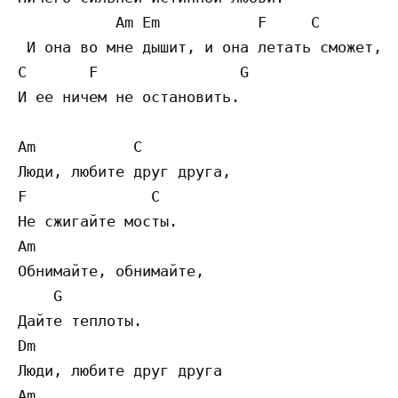
           Am Em           F     C

 И она во мне дышит, и она летать сможет,

C       F                G

И ее ничем не остановить.

Am           C

Люди, любите друг друга,

F              C

Не сжигайте мосты.

Am

Обнимайте, обнимайте,

    G

Дайте теплоты.

Dm

Люди, любите друг друга

Am              
