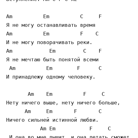
Am          Em          C     F

Я не могу останавливать время

Am          Em          F    C

И не могу поворачивать реки.

Am            Em         C    F

Я не мечтаю быть понятой всеми

 Am          Em        F      C

И принадлежу одному человеку.

       Am    Em          F     C

Нету ничего выше, нету ничего больше,

      Am     Em       F       C

Ничего сильней истинной любви.

           Am Em           F     C

 И она во мне дышит, и она летать сможет,
