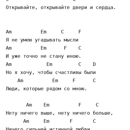
Открывайте, открывайте двери и сердца.

Am          Em     C     F

Я не умею угадывать мысли

Am          Em      F    C

И уже точно не стану иною.

Am            Em         C    D

Но я хочу, чтобы счастливы были

    Am          Em     F      C

Люди, которые рядом со мною.

       Am    Em          F     C

Нету ничего выше, нету ничего больше,

      Am     Em       F       C

Ничего сильней истинной любви.
