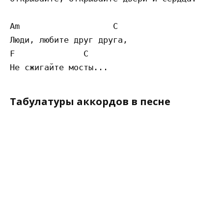
Am                   C

Люди, любите друг друга,

F              C

Табулатуры аккордов в песне