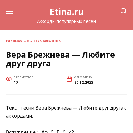
Перейти
Etina.ru
к
содержанию
Аккорды популярных песен
ГЛАВНАЯ
»
В
»
ВЕРА БРЕЖНЕВА
Вера Брежнева — Любите
друг друга
ПРОСМОТРОВ
ОБНОВЛЕНО
17
20.12.2023
Текст песни Вера Брежнева — Любите друг друга с
аккордами:
Вступление: Am C F C х2
