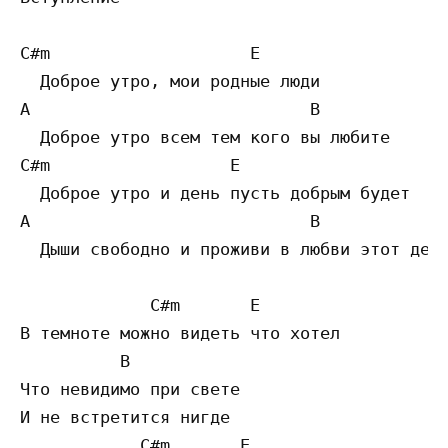
C#m                    E

  Доброе утро, мои родные люди

A                            B

  Доброе утро всем тем кого вы любите

C#m                  E

  Доброе утро и день пусть добрым будет

A                            B             
  Дыши свободно и проживи в любви этот день
             C#m       E

В темноте можно видеть что хотел

          B         

Что невидимо при свете

И не встретится нигде

            C#m       E
