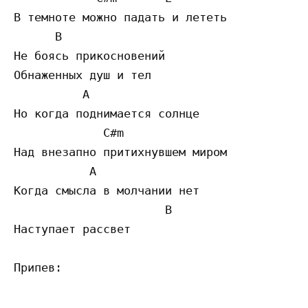
В темноте можно падать и лететь

      B

Не боясь прикосновений

Обнаженных душ и тел

          A            

Но когда поднимается солнце

             C#m

Над внезапно притихнувшем миром

           A                

Когда смысла в молчании нет

                      B

Наступает рассвет

Припев:
