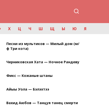
Ф
Х
Ц
Ч
Ш
Щ
Ы
Ю
Я
Песни из мультиков — Милый дом (м/
ф Три кота)
Черниковская Хата — Ночное Рандеву
Фикс — Кожаные штаны
Айыы Уола — Бэлэхтээ
Вахид Аюбов — Танцуя танец смерти