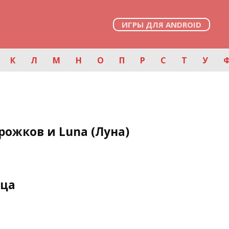
ИГРЫ ДЛЯ ANDROID
К
Л
М
Н
О
П
Р
С
Т
У
рожков и Luna (Луна)
ица