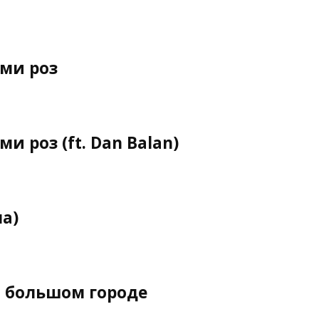
ми роз
и роз (ft. Dan Balan)
а)
в большом городе