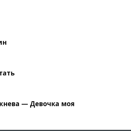
ин
тать
жнева — Девочка моя