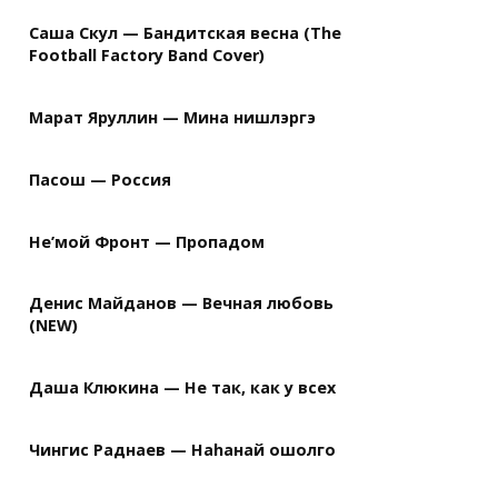
Саша Скул — Бандитская весна (The
Football Factory Band Cover)
Марат Яруллин — Мина нишлэргэ
Пасош — Россия
Не’мой Фронт — Пропадом
Денис Майданов — Вечная любовь
(NEW)
Даша Клюкина — Не так, как у всех
Чингис Раднаев — Наhанай ошолго