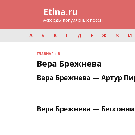
Перейти
Etina.ru
к
содержанию
Аккорды популярных песен
А
Б
В
Г
Д
Е
Ж
З
И
ГЛАВНАЯ
»
В
Вера Брежнева
Вера Брежнева — Артур Пи
Вера Брежнева — Бессонн