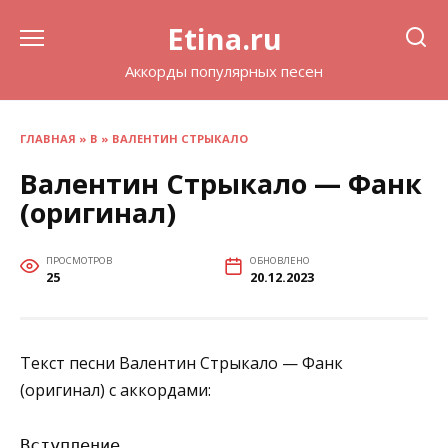
Перейти
Etina.ru
к
содержанию
Аккорды популярных песен
ГЛАВНАЯ
»
В
»
ВАЛЕНТИН СТРЫКАЛО
Валентин Стрыкало — Фанк
(оригинал)
ПРОСМОТРОВ
ОБНОВЛЕНО
25
20.12.2023
Текст песни Валентин Стрыкало — Фанк
(оригинал) с аккордами:
Вступление
